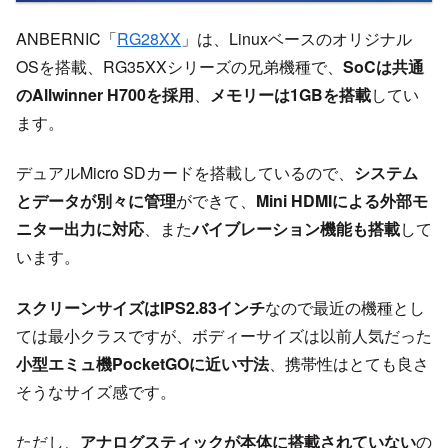
ANBERNIC「
RG28XX
」は、Linuxベースのオリジナル
OSを搭載、RG35XXシリーズの兄弟機種で、
SoCは共通
のAllwinner H700を採用
、
メモリーは1GBを搭載
してい
ます。
デュアルMicro SDカードを搭載しているので、
システム
とデータが別々に管理
ができて、
Mini HDMIによる外部モ
ニター出力に対応
、また
バイブレーション機能も搭載
して
います。
スクリーンサイズはIPS2.83インチ
なので最近の機種とし
ては最小クラスですが、ボディーサイズは以前人気だった
小型エミュ機PocketGOに近い寸法
、携帯性はとても良さ
そうなサイズ感です。
ただし、
アナログスティックが本体に搭載されていない
の