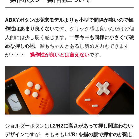
ABXYボタンは従来モデルよりも小型で間隔が狭いので操
作性はあまり良くない
です、クリック感は良いんだけど個
人的には少し硬く感じます。
十字キーも同様に小さくて硬
めな押し心地
、軸もちゃんとあるし斜め入力もできます
が・・・
操作性が良いとは言えない
です。
ショルダーボタンは
L2/R2に高さがあって押し間違わない
デザイン
ですが、そもそも
L1/R1を指の腹で押すのが難し