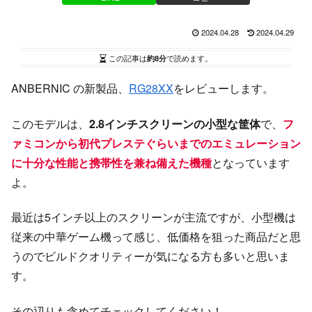
2024.04.28
2024.04.29
この記事は
約8分
で読めます。
ANBERNIC の新製品、
RG28XX
をレビューします。
このモデルは、
2.8インチスクリーンの小型な筐体
で、
フ
ァミコンから初代プレステぐらいまでのエミュレーション
に十分な性能と携帯性を兼ね備えた機種
となっています
よ。
最近は5インチ以上のスクリーンが主流ですが、小型機は
従来の中華ゲーム機って感じ、低価格を狙った商品だと思
うのでビルドクオリティーが気になる方も多いと思いま
す。
その辺りも含めてチェックしてください！