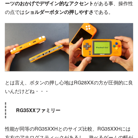
ーツのおかげでデザイン的なアクセント
がある事、操作性
の点では
ショルダーボタンの押しやすさ
である。
とは言え、ボタンの押し心地はRG28XXの方が圧倒的に良
いんだけどね・・・
RG35XXファミリー
性能が同等のRG35XXHとのサイズ比較、RG35XXHには
左右のアナログスティックがあるし、遊べるゲームの幅が