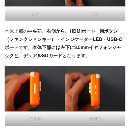
上部
下部
本体上部の中央部、
右側から、HDMIポート・Mボタン
（ファンクションキー）・インジケーターLED・USB-C
ポート
です。
本体下部には左下に3.5mmイヤフォンジャ
ックと、デュアルSDカード
となります。
左側面
右側面