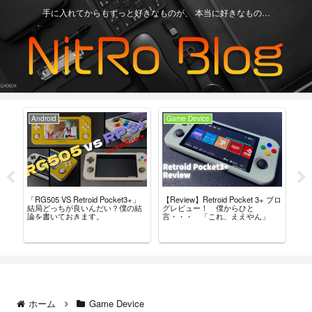
手に入れてからもずっと好きなものが、 本当に好きなもの…
Android
Game Device
An
「RG505 VS Retroid Pocket3+」
【Review】Retroid Pocket 3+ ブロ
【R
タム
結局どっちが良いんだい？僕の結
グレビュー！ 僕からひと
最
導入
論を書いておきます。
言・・・ 「これ、ええやん」
レ
ホーム
Game Device