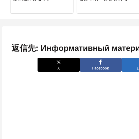
ついた。
返信先: Информативный матер
X
Facebook