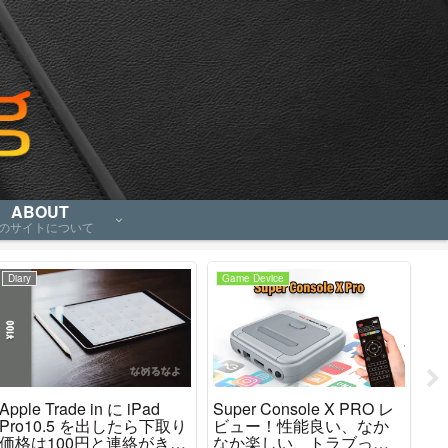
ABOUT
のサイトについて
Gadget
Game Device
Ga
最強のPCゲームコントロ
「Miyoo Mini Plus」と
「R
ーラー「8BitDo
「ANBERNIC RG35XX」
P
Ultimate」レビュー、これ
どっちが良いの？
良