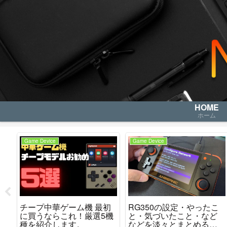
HOME
ホーム
Note
Game Device
レ
PowerToys の悪さで、1年
TRIMUI Smart Pro 今更レ
か
もPC使用不便を強いられ
ビュー？ ハードの仕上が
た
いたことに、さっき気が
りはグッドです。