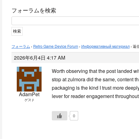
フォーラムを検索
フォーラム
›
Retro Game Device Forum
›
Информативный материал
›
返信
2026年6月4日 4:17 AM
Worth observing that the post landed wi
stop at
zulmora did the same, content t
packaging is the kind I trust more deepl
AdamPet
lever for reader engagement throughout
ゲスト
0