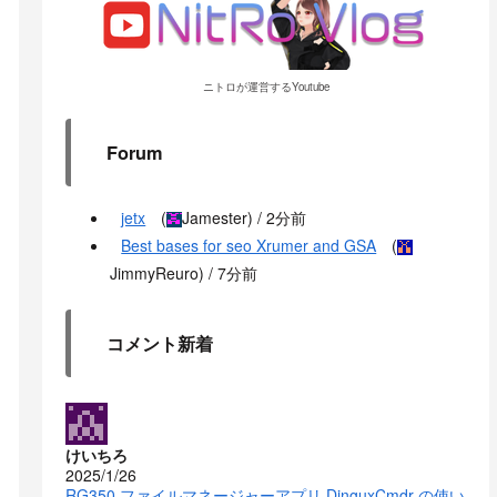
ニトロが運営するYoutube
Forum
jetx
(
Jamester
) /
2分前
Best bases for seo Xrumer and GSA
(
JimmyReuro
) /
7分前
コメント新着
けいちろ
2025/1/26
RG350 ファイルマネージャーアプリ DinguxCmdr の使い