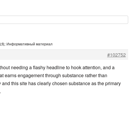
先: Информативный материал
#102752
thout needing a flashy headline to hook attention, and a
hat earns engagement through substance rather than
y and this site has clearly chosen substance as the primary
.