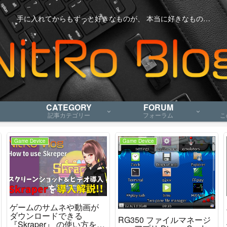
手に入れてからもずっと好きなものが、 本当に好きなもの…
CATEGORY
FORUM
記事カテゴリー
フォーラム
こ
Game Device
Game Device
ANBERNIC RG556
ANBERNIC 新製品
Review 実機を見ればみん
「RG35XX H」の・・・
な好きになると思うんだ
とても雑な所見感想など