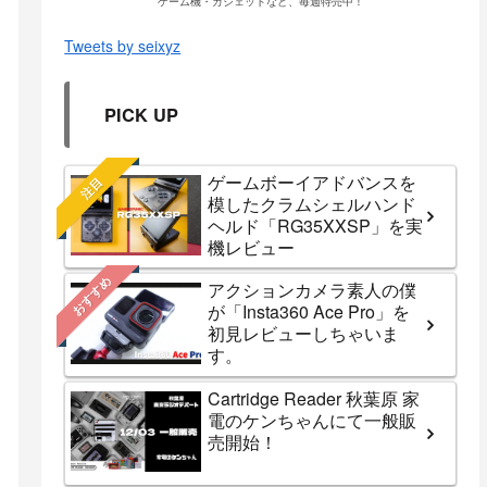
ゲーム機・ガジェットなど、毎週特売中！
Tweets by seixyz
PICK UP
ゲームボーイアドバンスを
注目
模したクラムシェルハンド
ヘルド「RG35XXSP」を実
機レビュー
おすすめ
アクションカメラ素人の僕
が「Insta360 Ace Pro」を
初見レビューしちゃいま
す。
Cartridge Reader 秋葉原 家
電のケンちゃんにて一般販
売開始！