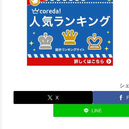
シ
X
F
LINE