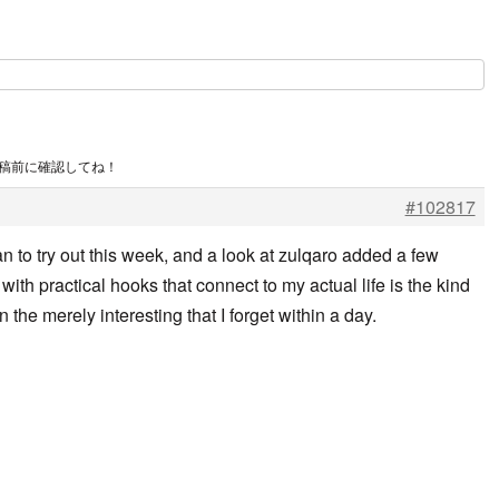
投稿前に確認してね！
#102817
an to try out this week, and a look at
zulqaro added a few
with practical hooks that connect to my actual life is the kind
 the merely interesting that I forget within a day.