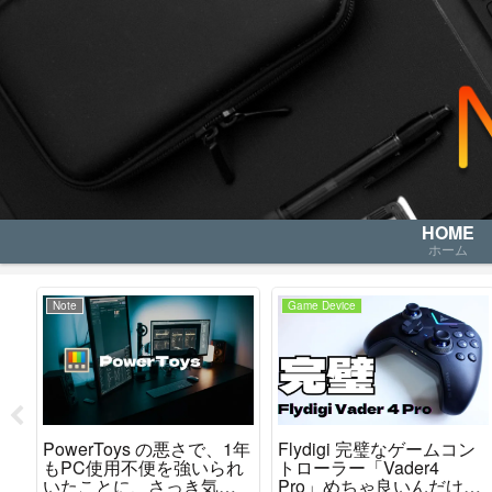
HOME
ホーム
Note
Game Device
PowerToys の悪さで、1年
Flydigi 完璧なゲームコン
取り
もPC使用不便を強いられ
トローラー「Vader4
いたことに、さっき気が
Pro」めちゃ良いんだけど