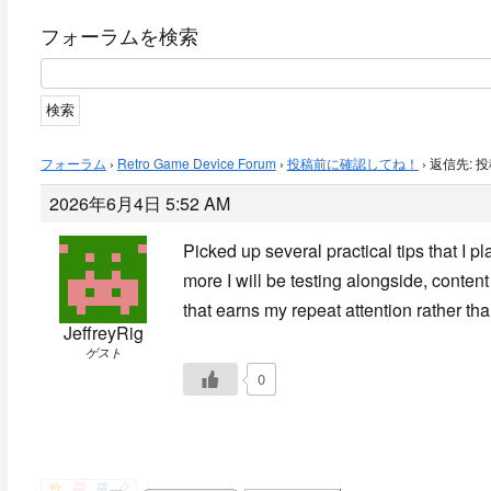
フォーラムを検索
フォーラム
›
Retro Game Device Forum
›
投稿前に確認してね！
›
返信先: 
2026年6月4日 5:52 AM
Picked up several practical tips that I pl
more I will be testing alongside, content 
that earns my repeat attention rather than
JeffreyRig
ゲスト
0