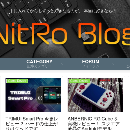
手に入れてからもずっと好きなものが、 本当に好きなもの…
CATEGORY
FORUM
記事カテゴリー
フォーラム
こ
Game Device
Game Device
TRIMUI Smart Pro 今更レ
ANBERNIC RG Cube を
ビュー？ ハードの仕上が
実機レビュー！ スクエア
りはグッドです。
液晶のAndroidモデル、ニ