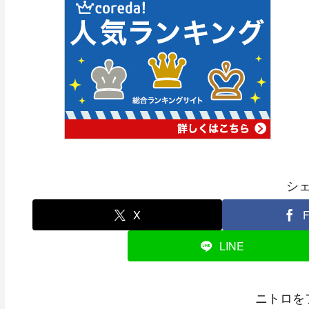
シ
X
F
LINE
ニトロを