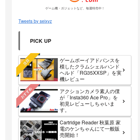
ゲーム機・ガジェットなど、毎週特売中！
Tweets by seixyz
PICK UP
ゲームボーイアドバンスを
注目
模したクラムシェルハンド
ヘルド「RG35XXSP」を実
機レビュー
おすすめ
アクションカメラ素人の僕
が「Insta360 Ace Pro」を
初見レビューしちゃいま
す。
Cartridge Reader 秋葉原 家
電のケンちゃんにて一般販
売開始！