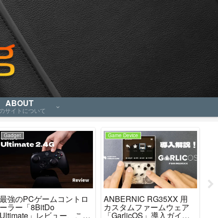
ABOUT
のサイトについて
Gadget
Game Device
An
最強のPCゲームコントロ
ANBERNIC RG35XX 用
「R
ーラー「8BitDo
カスタムファームウェア
P
Ultimate」レビュー、これ
「GarlicOS」導入ガイ
良