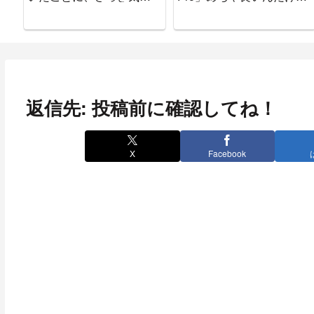
ついた。
ぉぉぉぉ
返信先: 投稿前に確認してね！
X
Facebook