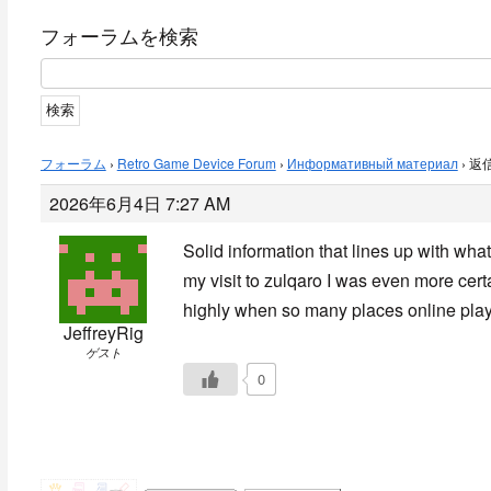
フォーラムを検索
フォーラム
›
Retro Game Device Forum
›
Информативный материал
›
返信
2026年6月4日 7:27 AM
Solid information that lines up with wha
my visit to
zulqaro I was even more certai
highly when so many places online play l
JeffreyRig
ゲスト
0