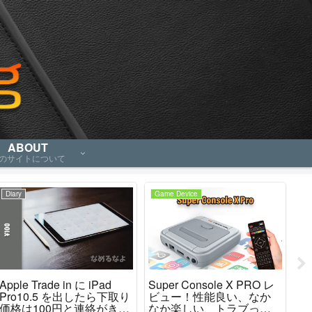
ABOUT
のサイトについて
Diary
Game Device
No
Apple Trade in に iPad
Super Console X PRO レ
P
Pro10.5 を出したら下取り
ビュー！性能良い、なか
も
価格は100円と連絡がき
なか楽しい、トラブった
い