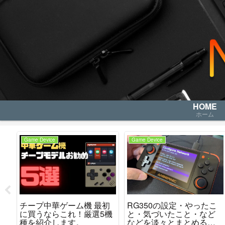
HOME
ホーム
Game Device
Game Device
ら
チープ中華ゲーム機 最初
RG350の設定・やったこ
・
に買うならこれ！厳選5機
と・気づいたこと・など
れ
種を紹介します。
などを淡々とまとめるペ