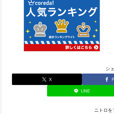
シ
X
F
LINE
ニトロを