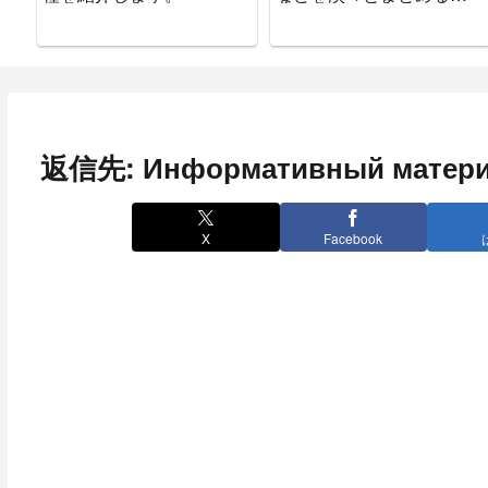
ージ
返信先: Информативный матер
X
Facebook