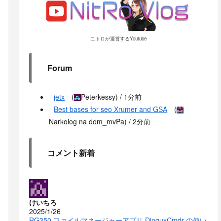
ニトロが運営するYoutube
Forum
jetx
(
Peterkessy
) /
1分前
Best bases for seo Xrumer and GSA
(
Narkolog na dom_mvPa
) /
2分前
コメント新着
けいちろ
2025/1/26
RG350 ファイルマネージャーアプリ DinguxCmdr の使い