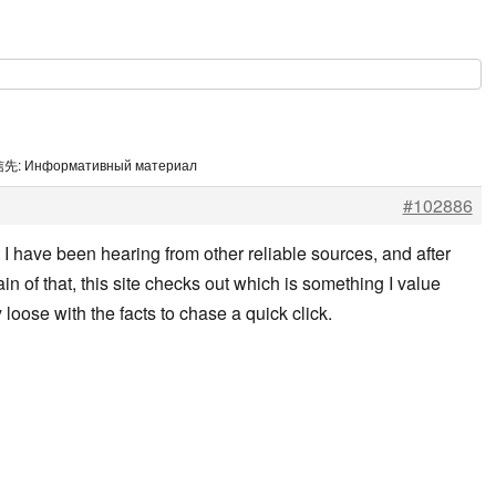
先: Информативный материал
#102886
t I have been hearing from other reliable sources, and after
n of that, this site checks out which is something I value
oose with the facts to chase a quick click.