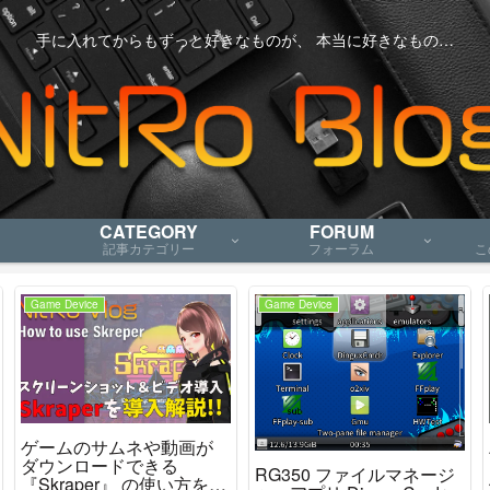
手に入れてからもずっと好きなものが、 本当に好きなもの…
CATEGORY
FORUM
記事カテゴリー
フォーラム
こ
Game Device
Game Device
ゲームのサムネや動画が
ダウンロードできる
RG350 ファイルマネージ
『Skraper』 の使い方を解