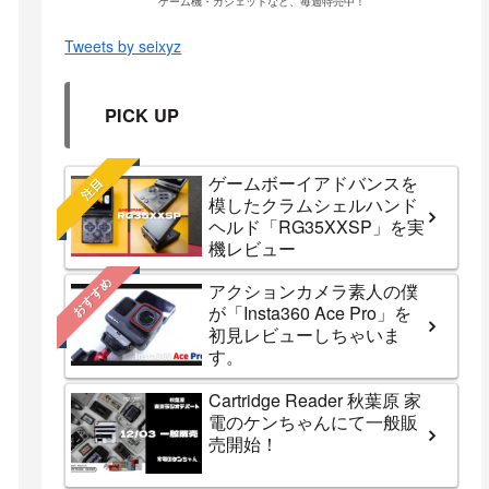
ゲーム機・ガジェットなど、毎週特売中！
Tweets by seixyz
PICK UP
ゲームボーイアドバンスを
注目
模したクラムシェルハンド
ヘルド「RG35XXSP」を実
機レビュー
おすすめ
アクションカメラ素人の僕
が「Insta360 Ace Pro」を
初見レビューしちゃいま
す。
Cartridge Reader 秋葉原 家
電のケンちゃんにて一般販
売開始！