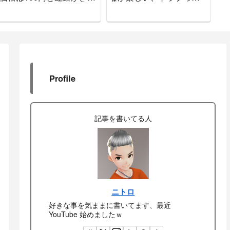
た！笑えないです。
ので分解してみたぞ。
つ
Profile
記事を書いてる人
ニトロ
好きな事を気ままに書いてます、最近
YouTube 始めましたｗ