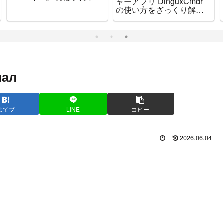
ャーアプリ DinguxCmdr
説してみる←直球タイト
の使い方をざっくり解説
ル
しますぜ
иал
はてブ
LINE
コピー
2026.06.04