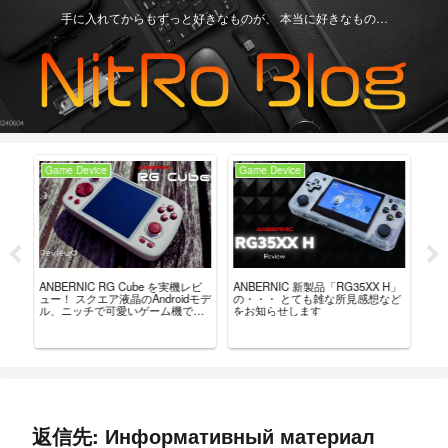
手に入れてからもずっと好きなものが、 本当に好きなもの…
Game Device
Game Device
Ga
ュー？
ANBERNIC RG Cube を実機レビ
ANBERNIC 新製品「RG35XX H」
最強
。
ュー！ スクエア液晶のAndroidモデ
の・・・ とても雑な所見感想など
「8B
ル、ニッチで可愛いゲーム機で
をお知らせします
れ
す。
返信先: Информативный материал