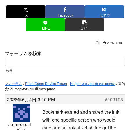
X
Facebook
はてブ
LINE
コピー
2026.06.04
フォーラムを検索
フォーラム
›
Retro Game Device Forum
›
Информативный материал
›
返信
先: Информативный материал
2026年6月4日 3:10 PM
#103198
Bookmark earned and shared the link
with one specific person who would
Jaimecoori
care, and a look at
veilshrine got the
ゲスト