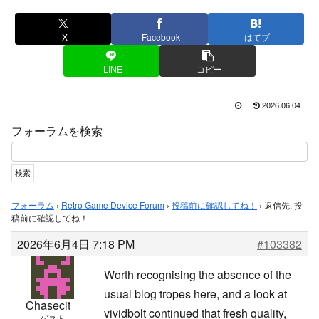
X
Facebook
はてブ
LINE
コピー
2026.06.04
フォーラムを検索
フォーラム
›
Retro Game Device Forum
›
投稿前に確認してね！
›
返信先: 投
稿前に確認してね！
2026年6月4日 7:18 PM
#103382
Worth recognising the absence of the
usual blog tropes here, and a look at
Chasecit
vividbolt continued that fresh quality,
ゲスト