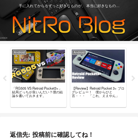
手に入れてからもずっと好きなものが、 本当に好きなもの…
Android
Android
Ga
「RG505 VS Retroid Pocket3+」
【Review】Retroid Pocket 3+ ブロ
【R
タム
結局どっちが良いんだい？僕の結
グレビュー！ 僕からひと
最
導入
論を書いておきます。
言・・・ 「これ、ええやん」
レ
返信先: 投稿前に確認してね！