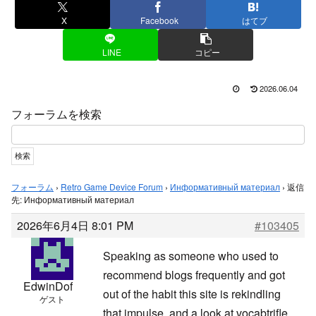
X
Facebook
はてブ
LINE
コピー
2026.06.04
フォーラムを検索
フォーラム
›
Retro Game Device Forum
›
Информативный материал
›
返信
先: Информативный материал
2026年6月4日 8:01 PM
#103405
Speaking as someone who used to
recommend blogs frequently and got
EdwinDof
out of the habit this site is rekindling
ゲスト
that impulse, and a look at
vocabtrifle