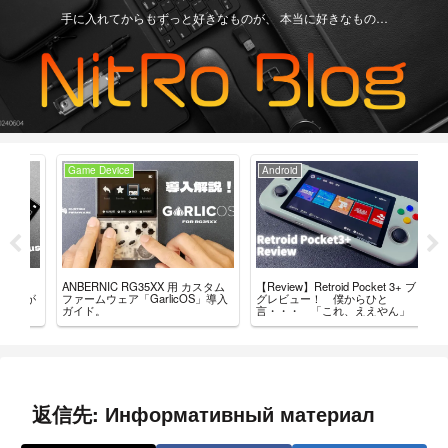
手に入れてからもずっと好きなものが、 本当に好きなもの…
Game Device
Android
Ga
【Review】Retroid Pocket 3+ ブロ
【R
ANBERNIC RG35XX 用 カスタム
ちが
グレビュー！ 僕からひと
最
ファームウェア「GarlicOS」導入
言・・・ 「これ、ええやん」
レ
ガイド。
返信先: Информативный материал