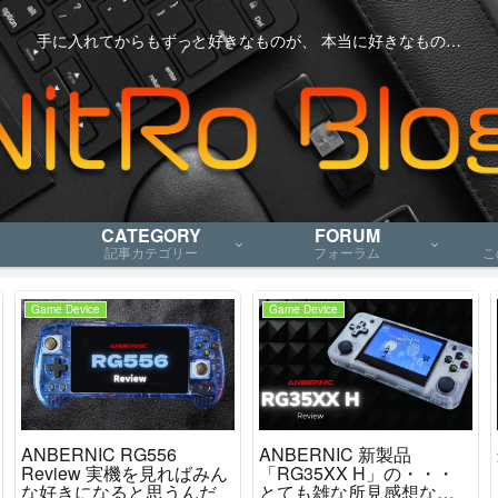
手に入れてからもずっと好きなものが、 本当に好きなもの…
CATEGORY
FORUM
記事カテゴリー
フォーラム
こ
Game Device
Game Device
ANBERNIC RG556
ANBERNIC 新製品
Review 実機を見ればみん
「RG35XX H」の・・・
な好きになると思うんだ
とても雑な所見感想など