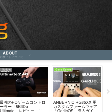
ABOUT
のサイトについて
Gadget
Game Device
Ga
最強のPCゲームコントロ
ANBERNIC RG35XX 用
【R
ーラー「8BitDo
カスタムファームウェア
3
Ultimate」レビュー、これ
「GarlicOS」導入ガイ
か