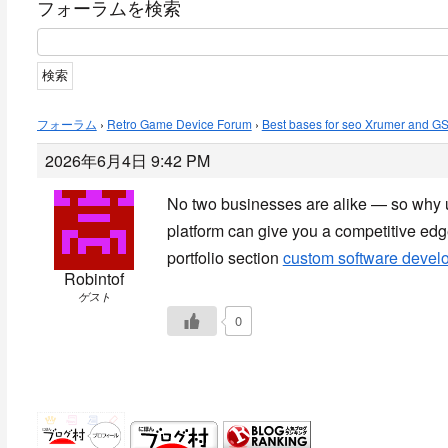
フォーラムを検索
フォーラム
›
Retro Game Device Forum
›
Best bases for seo Xrumer and G
2026年6月4日 9:42 PM
No two businesses are alike — so why u
platform can give you a competitive edg
portfolio section
custom software devel
Robintof
ゲスト
0