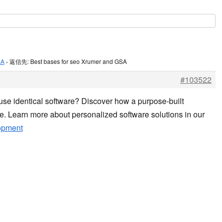
SA
›
返信先: Best bases for seo Xrumer and GSA
#103522
se identical software? Discover how a purpose-built
e. Learn more about personalized software solutions in our
opment