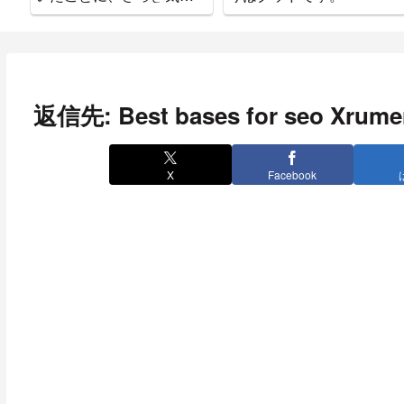
ついた。
返信先: Best bases for seo Xrume
X
Facebook