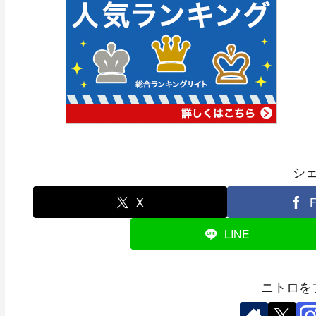
シ
X
F
LINE
ニトロを