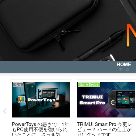
HOME
ホーム
Note
Game Device
nの
PowerToys の悪さで、1年
TRIMUI Smart Pro 今更レ
ア
もPC使用不便を強いられ
ビュー？ ハードの仕上が
いたことに、さっき気が
りはグッドです。