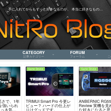
手に入れてからもずっと好きなものが、 本当に好きなもの…
CATEGORY
FORUM
記事カテゴリー
フォーラム
こ
Game Device
Game Device
ANBERNIC RG556
ANBERNIC 新製品
Review 実機を見ればみん
「RG35XX H」の・・・
な好きになると思うんだ
とても雑な所見感想など