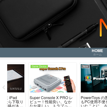
HOME
ホーム
Note
Game Device
レ
PowerToys の悪さで、1年
TRIMUI Smart Pro 今更レ
か
もPC使用不便を強いられ
ビュー？ ハードの仕上が
た
いたことに、さっき気が
りはグッドです。