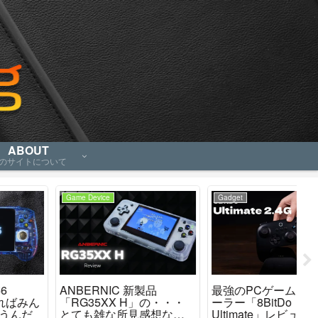
ABOUT
のサイトについて
Gadget
Game Device
Ga
最強のPCゲームコントロ
「Miyoo Mini Plus」と
AN
ーラー「8BitDo
「ANBERNIC RG35XX」
カ
Ultimate」レビュー、これ
どっちが良いの？
「