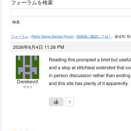
フォーラムを検索
フォーラム
›
Retro Game Device Forum
›
投稿前に確認してね！
›
返信先: 
2026年6月4日 11:26 PM
Reading this prompted a brief but usefu
and a stop at
stitchteal extended that co
in person discussion rather than ending 
Derekevirl
and this site has plenty of it apparently.
ゲスト
0