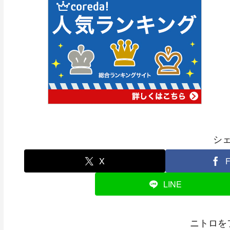
シ
X
F
LINE
ニトロを