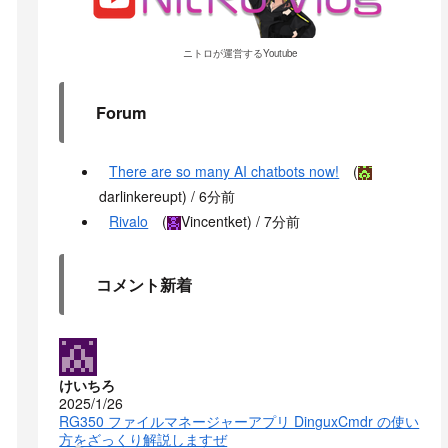
ニトロが運営するYoutube
Forum
There are so many AI chatbots now!
(
darlinkereupt
) /
6分前
Rivalo
(
Vincentket
) /
7分前
コメント新着
けいちろ
2025/1/26
RG350 ファイルマネージャーアプリ DinguxCmdr の使い
方をざっくり解説しますぜ