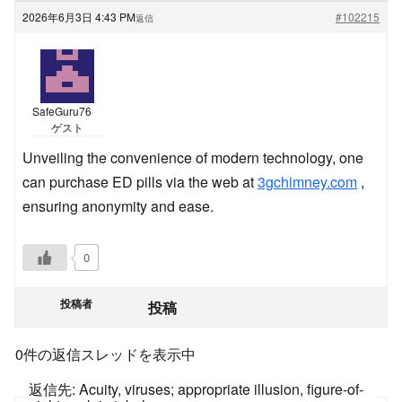
2026年6月3日 4:43 PM
#102215
返信
SafeGuru76
ゲスト
Unveiling the convenience of modern technology, one
can purchase ED pills via the web at
3gchimney.com
,
ensuring anonymity and ease.
0
投稿者
投稿
0件の返信スレッドを表示中
返信先: Acuity, viruses; appropriate illusion, figure-of-