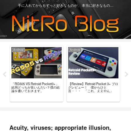
手に入れてからもずっと好きなものが、 本当に好きなもの…
Android
Android
Ga
「RG505 VS Retroid Pocket3+」
【Review】Retroid Pocket 3+ ブロ
【R
タム
結局どっちが良いんだい？僕の結
グレビュー！ 僕からひと
最
導入
論を書いておきます。
言・・・ 「これ、ええやん」
レ
Acuity, viruses; appropriate illusion,