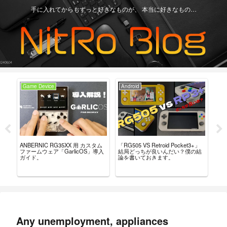
手に入れてからもずっと好きなものが、 本当に好きなもの…
Game Device
Android
Ga
ー
「RG505 VS Retroid Pocket3+」
【Re
ANBERNIC RG35XX 用 カスタム
こ
結局どっちが良いんだい？僕の結
グ
ファームウェア「GarlicOS」導入
論を書いておきます。
言
ガイド。
Any unemployment, appliances