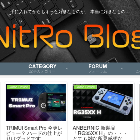
手に入れてからもずっと好きなものが、 本当に好きなもの…
CATEGORY
FORUM
記事カテゴリー
フォーラム
こ
Game Device
Gadget
ANBERNIC 新製品
最強のPCゲームコントロ
「RG35XX H」の・・・
ーラー「8BitDo
とても雑な所見感想など
Ultimate」レビュー、これ