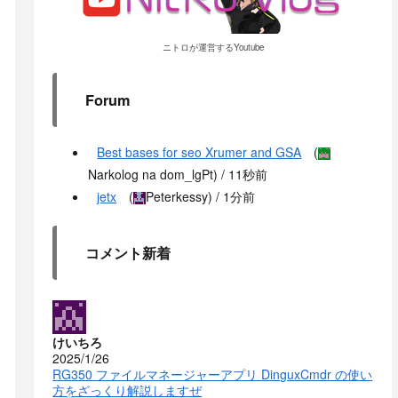
ニトロが運営するYoutube
Forum
Best bases for seo Xrumer and GSA
(
Narkolog na dom_lgPt
) /
11秒前
jetx
(
Peterkessy
) /
1分前
コメント新着
けいちろ
2025/1/26
RG350 ファイルマネージャーアプリ DinguxCmdr の使い
方をざっくり解説しますぜ