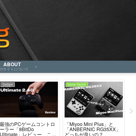
ABOUT
のサイトについて
Game Device
Game Device
Ga
「Miyoo Mini Plus」と
「RG505 VS Retroid
【R
「ANBERNIC RG35XX」
Pocket3+」 結局どっちが
3
どっちが良いの？
良いんだい？僕の結論を
か