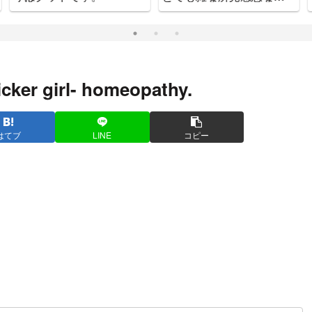
をお知らせします
で間違いなし
licker girl- homeopathy.
はてブ
LINE
コピー