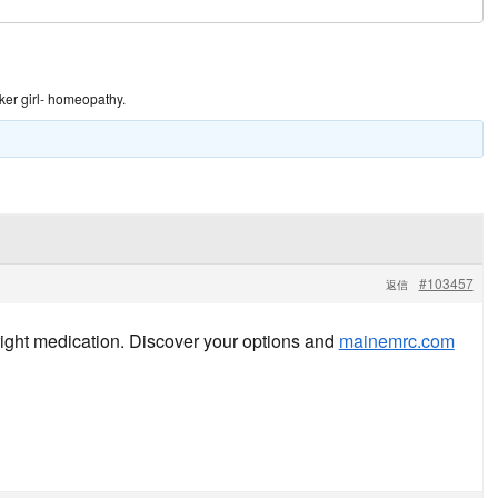
icker girl- homeopathy.
#103457
返信
 right medication. Discover your options and
mainemrc.com