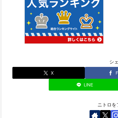
シ
X
F
LINE
ニトロを