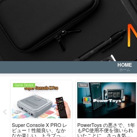
HOME
ホーム
Note
Game Device
レ
PowerToys の悪さで、1年
TRIMUI Smart Pro 今更レ
か
もPC使用不便を強いられ
ビュー？ ハードの仕上が
た
いたことに、さっき気が
りはグッドです。