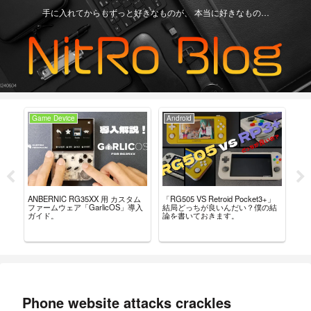
手に入れてからもずっと好きなものが、 本当に好きなもの…
Game Device
Android
Ga
ー
「RG505 VS Retroid Pocket3+」
【Re
ANBERNIC RG35XX 用 カスタム
こ
結局どっちが良いんだい？僕の結
グ
ファームウェア「GarlicOS」導入
論を書いておきます。
言
ガイド。
Phone website attacks crackles