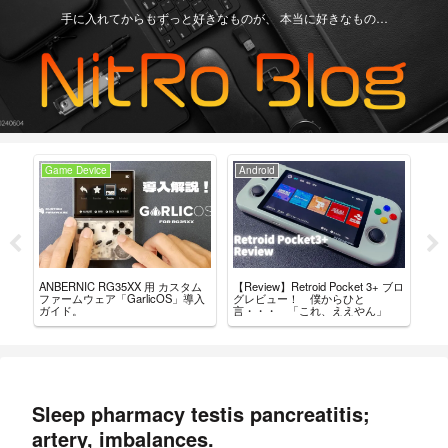
手に入れてからもずっと好きなものが、 本当に好きなもの…
Game Device
Android
Ga
【Review】Retroid Pocket 3+ ブロ
【R
ANBERNIC RG35XX 用 カスタム
ちが
グレビュー！ 僕からひと
最
ファームウェア「GarlicOS」導入
言・・・ 「これ、ええやん」
レ
ガイド。
Sleep pharmacy testis pancreatitis;
artery, imbalances.