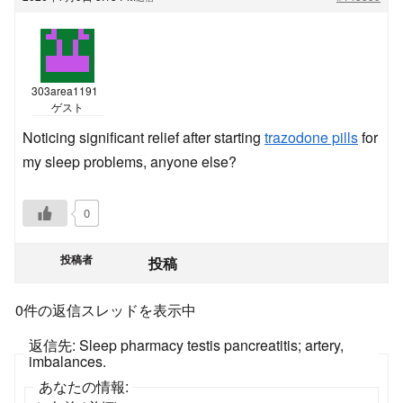
303area1191
ゲスト
Noticing significant relief after starting
trazodone pills
for
my sleep problems, anyone else?
0
投稿者
投稿
0件の返信スレッドを表示中
返信先: Sleep pharmacy testis pancreatitis; artery,
imbalances.
あなたの情報: