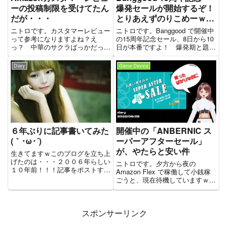
ーの投稿制限を受けてたん
爆発セールが開始するぞ！
だが・・・
とりあえずのりこめーｗｗ
ｗ
ニトロです。カスタマーレビュー
ニトロです。Banggood で開催中
って参考になりますよね？え
の15周年記念セール、8日から10
っ？ 中華のサクラばっかだっ
日が本番ですよ！ 爆発期と題し
て？たしかにｗ● ある日気がつ
た赤字覚悟の投げ売り？が、おこ
いた・・・理由は不明だが、僕の
なわれるとか、おこなわれないと
Diary
Game Device
Amazonアカウントはカスタマー
か・・・ やらないのか～いｗと
レビューに投稿ができない制限を
にかく・・・ 最新のセール品と
受けていた。制限に気がついたの
クーポンコードをで...
は...
６年ぶりに記事書いてみた
開催中の「ANBERNIC ス
(｀･ω･´)ゞ
ーパーアフターセール」
が、やたらと安い件
生きてますｗこのブログを立ち上
げたのは・・・２００６年らしい
ニトロです。夕方から夜の
１０年前！！！記事をポストする
Amazon Flex で稼働して小銭稼
のは６年ぶりみたいだｗ久しぶり
ごうと、現在待機していますｗ
に自分のブログを見て思うなん
このギグワークについては、落ち
で、こんなに字が小さいんだｗｗ
着いたら記事にしますね。ところ
ｗｗいまどきの、ブログってもっ
で奥さん！ ちゃんと情報をキャ
と字が大きよねぇ？あはは。誰か
スポンサーリンク
ッチしていなかった僕のミスなん
見...
ですけどね、なんでも昨日...