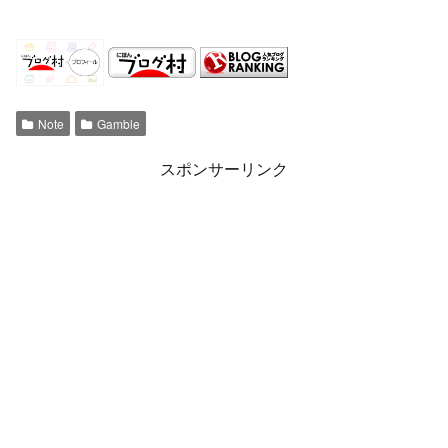
Note
Gamble
スポンサーリンク