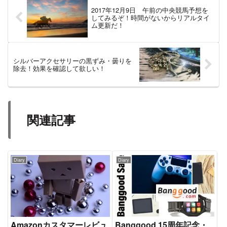
2017年12月9日 午前の中央競馬予想を
してみるぞ！時間がないからリアルタイ
ム更新だ！
シルバーアクセサリーの黒ずみ・曇りを
除去！効果を確認して欲しい！
関連記事
Diary
Diary
Amazonカスタマーレビュ
Banggood 15周年記念・