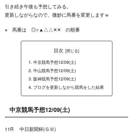
引き続き午後も予想してみる。
更新しながらなので、微妙に馬番を変更しますｗ
※ 馬番は ◎○▲△△✕✕ の順番
目次
中京競馬予想12/09(土)
中山競馬予想12/09(土)
阪神競馬予想12/09(土)
ブログを更新しながら競馬をした結果
中京競馬予想12/09(土)
11R 中日新聞杯(ＧⅢ)