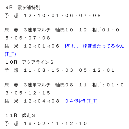
９R 霞ヶ浦特別
予 想 １２・１０・０１・０６・０７・０８
馬 券 ３連単マルチ 軸馬１０－１２ 相手０１・０
５・０６・０７・０８
結 果 １２→０１→０６
ﾄｻﾞｷ… ほぼ当たってるやん
(T_T)
１０R アクアラインＳ
予 想 １１・０８・１５・０３・０５・１２・０１
馬 券 ３連単マルチ 軸馬０８－１１ 相手：０１・０
３・０５・１２・１５
結 果 １２→０４→０８
０４
ｲﾗﾈｰﾖ
(T_T)
１１R 師走Ｓ
予 想 １６・０２・１１・１２・１０