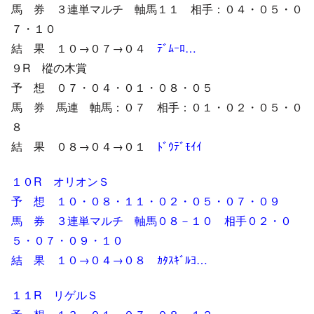
馬 券 ３連単マルチ 軸馬１１ 相手：０４・０５・０
７・１０
結 果 １０→０７→０４
ﾃﾞﾑｰﾛ…
９R 樅の木賞
予 想 ０７・０４・０１・０８・０５
馬 券 馬連 軸馬：０７ 相手：０１・０２・０５・０
８
結 果 ０８→０４→０１
ﾄﾞｳﾃﾞﾓｲｲ
１０R オリオンＳ
予 想 １０・０８・１１・０２・０５・０７・０９
馬 券 ３連単マルチ 軸馬０８－１０ 相手０２・０
５・０７・０９・１０
結 果 １０→０４→０８
ｶﾀｽｷﾞﾙﾖ…
１１R リゲルＳ