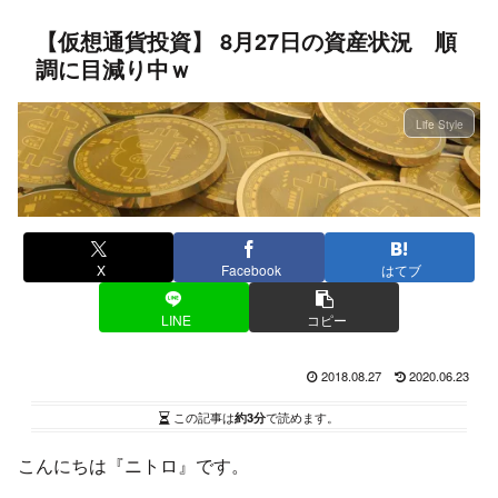
【仮想通貨投資】 8月27日の資産状況 順
調に目減り中ｗ
Life Style
X
Facebook
はてブ
LINE
コピー
2018.08.27
2020.06.23
この記事は
約3分
で読めます。
こんにちは『ニトロ』です。