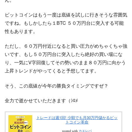
ビットコインはもう一度は底値を試しに行きそうな雰囲気
ですね。もしかしたら１BTC ５０万円台に突入する可能
性もあります。
ただし、６０万円付近になると買い圧力がめちゃくちゃ強
いです、もし５０万円台に突入したら絶好の買い場にな
り、一気にV字回復してその勢いのまま８０万円に向かう
上昇トレンドがやってくると予想してます。
そう、この底値が今年の勝負タイミングですぜ？
全力で逝かせていただきます（ｼﾛﾒ
トレードは週1回! 少額でも月30万円儲かるビッ
トコイン革命
posted with
カエレバ