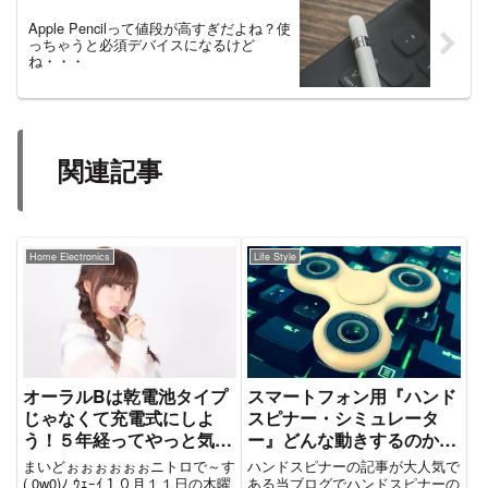
Apple Pencilって値段が高すぎだよね？使
っちゃうと必須デバイスになるけど
ね・・・
関連記事
Home Electronics
Life Style
オーラルBは乾電池タイプ
スマートフォン用『ハンド
じゃなくて充電式にしよ
スピナー・シミュレータ
う！５年経ってやっと気が
ー』どんな動きするのか体
ついたぞ！
験できるよ。
まいどぉぉぉぉぉぉニトロで～す
ハンドスピナーの記事が大人気で
( 0w0)ﾉ ｳｪｰｲ１０月１１日の木曜
ある当ブログでハンドスピナーの