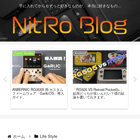
手に入れてからもずっと好きなものが、 本当に好きなもの…
Game Device
Android
Ga
ー
「RG505 VS Retroid Pocket3+」
【Re
ANBERNIC RG35XX 用 カスタム
こ
結局どっちが良いんだい？僕の結
グ
ファームウェア「GarlicOS」導入
論を書いておきます。
言
ガイド。
ホーム
Life Style