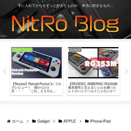
手に入れてからもずっと好きなものが、 本当に好きなもの…
Game Device
Android
Ga
+」
【Review】Retroid Pocket 3+ ブロ
【REVIEW】ANBERNIC RG353M
買っ
結
グレビュー！ 僕からひと
最高傑作と言えるシェルを纏った
ド・
言・・・ 「これ、ええやん」
レトロハンドヘルドじゃないか！
ホーム
Gadget
APPLE
iPhone/iPad