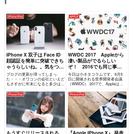
iPhone/iPad
APPLE
iPhone X 双子は Face ID
WWDC 2017 Appleから
顔認証を簡単に突破できち
凄い製品がでるらしい
ゃうらしいね。。気をつけ
ぞ！ 2016でも同じ事を
ろーｗ
言っていた気がする
ブログの更新が滞ってしまっ
今日は小ネタコラムです。6月5
が・・・
た・・・オワコンの会社といえど
日に開催される世界開発者会議
もさすがに年末になると多少は忙
（WWDC） 2017で、Appleは
しいｗさて、またまた iPhone X
MacBookの新しいモデル3種を発
の話。。。小ネタになるが、今朝
表するらしいです。MacBook
iPhone/iPad
iPhone/iPad
の通勤で見つけたニュースでニヤ
Proではないです。一瞬ぬか喜び
ッとしたのがこの記事双子芸人
しました・・・ MacBook Pro
ザ・たっち、「i Phon...
の...
もうすぐリリースされる
『Apple iPhone X』 発表