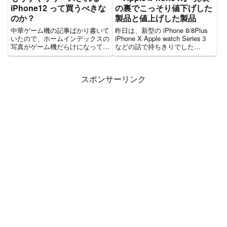
iPhone12 って買うべきな
の裏でこっそり値下げした
のか？
製品と値上げした製品
中華ゲーム機の記事ばかり書いて
昨日は、新型の iPhone 8/8Plus
いたので、ホームインデックスの
iPhone X Apple watch Series３
写真がゲーム機だらけになってし
などの話で持ちきりでした
まったので・・・意図的に女の子
が・・・ Appleは新製品発表の
のアイキャッチをたまにはさんで
裏で、旧型製品の一斉に値下げが
います。 まいどニトロです😁怪
行われていました！まぁ、旧型に
スポンサーリンク
しいデバイス好きな方にはあまり
なったならわかりま...
興味のない話題で恐縮ですが、
も...