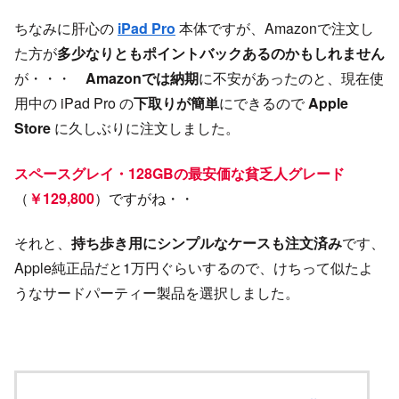
ちなみに肝心の
iPad Pro
本体ですが、Amazonで注文し
た方が
多少なりともポイントバックあるのかもしれません
が・・・
Amazonでは納期
に不安があったのと、現在使
用中の iPad Pro の
下取りが簡単
にできるので
Apple
Store
に久しぶりに注文しました。
スペースグレイ・128GBの最安価な貧乏人グレード
（
￥
129,800
）ですがね・・
それと、
持ち歩き用にシンプルなケースも注文済み
です、
Apple純正品だと1万円ぐらいするので、けちって似たよ
うなサードパーティー製品を選択しました。