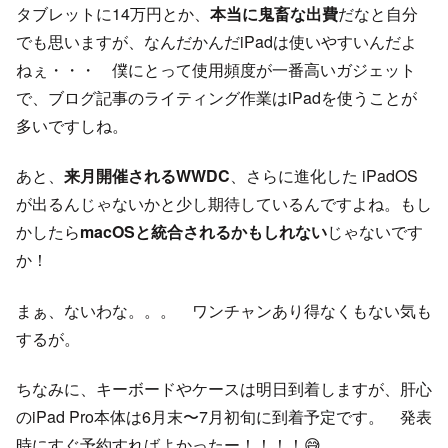
タブレットに14万円とか、
本当に鬼畜な出費
だなと自分
でも思いますが、なんだかんだiPadは使いやすいんだよ
ねぇ・・・ 僕にとって使用頻度が一番高いガジェット
で、ブログ記事のライティング作業はiPadを使うことが
多いですしね。
あと、
来月開催されるWWDC
、さらに進化した iPadOS
が出るんじゃないかと少し期待しているんですよね。もし
かしたら
macOSと統合されるかもしれない
じゃないです
か！
まぁ、ないわな。。。 ワンチャンあり得なくもない気も
するが。
ちなみに、キーボードやケースは明日到着しますが、肝心
のiPad Pro本体は6月末〜7月初旬に到着予定です。 発表
時にすぐ予約すればよかったー！！！！😅