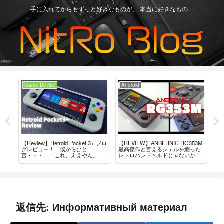
手に入れてからもずっと好きなものが、 本当に好きなもの…
Game Device
Android
Ga
【Review】Retroid Pocket 3+ ブロ
【REVIEW】ANBERNIC RG353M
買っ
ちが
グレビュー！ 僕からひと
最高傑作と言えるシェルを纏った
ド・
言・・・ 「これ、ええやん」
レトロハンドヘルドじゃないか！
返信先: Информативный материал