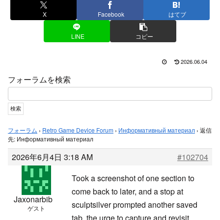
X
Facebook
はてブ
LINE
コピー
2026.06.04
フォーラムを検索
フォーラム
›
Retro Game Device Forum
›
Информативный материал
›
返信
先: Информативный материал
2026年6月4日 3:18 AM
#102704
Took a screenshot of one section to
come back to later, and a stop at
Jaxonarbib
sculptsilver prompted another saved
ゲスト
tab, the urge to capture and revisit