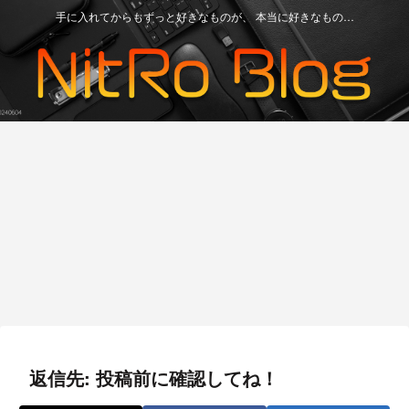
手に入れてからもずっと好きなものが、 本当に好きなもの…
Gadget
Game Device
Ga
H」
最強のPCゲームコントローラー
「Miyoo Mini Plus」と
AN
など
「8BitDo Ultimate」レビュー、こ
「ANBERNIC RG35XX」どっちが
ファ
れで間違いなし
良いの？
ガ
返信先: 投稿前に確認してね！