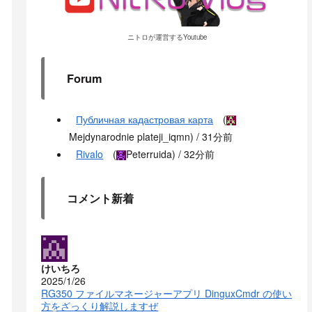
ニトロが運営するYoutube
Forum
Публичная кадастровая карта
(
Mejdynarodnie plateji_iqmn
) /
31分前
Rivalo
(
Peterruida
) /
32分前
コメント新着
けいちろ
2025/1/26
RG350 ファイルマネージャーアプリ DinguxCmdr の使い
方をざっくり解説しますぜ