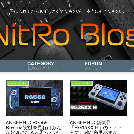
手に入れてからもずっと好きなものが、 本当に好きなもの…
CATEGORY
FORUM
記事カテゴリー
フォーラム
こ
Game Device
Game Device
ANBERNIC RG556
ANBERNIC 新製品
Review 実機を見ればみん
「RG35XX H」の・・・
な好きになると思うんだ
とても雑な所見感想など