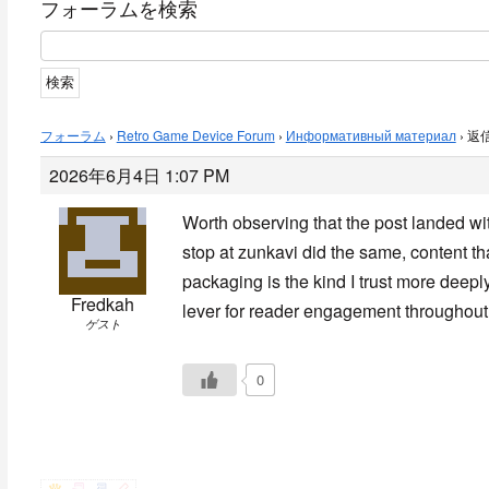
フォーラムを検索
フォーラム
›
Retro Game Device Forum
›
Информативный материал
›
返信
2026年6月4日 1:07 PM
Worth observing that the post landed wi
stop at
zunkavi did the same, content t
packaging is the kind I trust more deepl
Fredkah
lever for reader engagement throughout
ゲスト
0