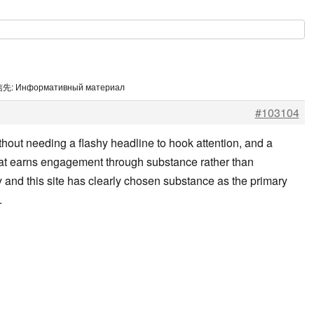
先: Информативный материал
#103104
thout needing a flashy headline to hook attention, and a
hat earns engagement through substance rather than
y and this site has clearly chosen substance as the primary
.