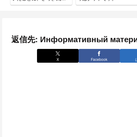
ついた。
返信先: Информативный матер
X
Facebook