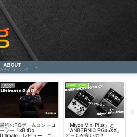
ABOUT
のサイトについて
Gadget
Game Device
Ga
最強のPCゲームコントロ
「Miyoo Mini Plus」と
AN
ーラー「8BitDo
「ANBERNIC RG35XX」
カ
Ultimate」レビュー、これ
どっちが良いの？
「