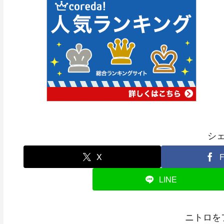
シ
X
F
LINE
ニトロを