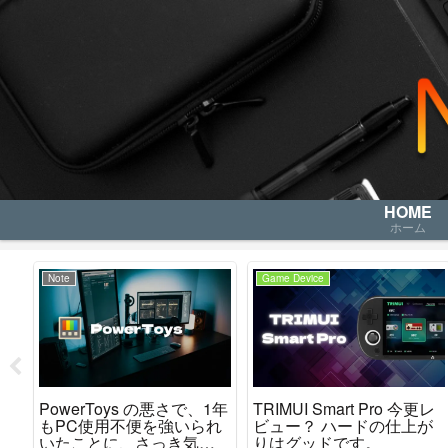
HOME
ホーム
Note
Game Device
レ
PowerToys の悪さで、1年
TRIMUI Smart Pro 今更レ
か
もPC使用不便を強いられ
ビュー？ ハードの仕上が
た
いたことに、さっき気が
りはグッドです。