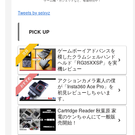
ゲーム機・ガジェットなど、毎週特売中！
Tweets by seixyz
PICK UP
ゲームボーイアドバンスを
注目
模したクラムシェルハンド
ヘルド「RG35XXSP」を実
機レビュー
おすすめ
アクションカメラ素人の僕
が「Insta360 Ace Pro」を
初見レビューしちゃいま
す。
Cartridge Reader 秋葉原 家
電のケンちゃんにて一般販
売開始！