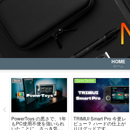
HOME
ホーム
Note
Game Device
レ
PowerToys の悪さで、1年
TRIMUI Smart Pro 今更レ
か
もPC使用不便を強いられ
ビュー？ ハードの仕上が
た
いたことに、さっき気が
りはグッドです。