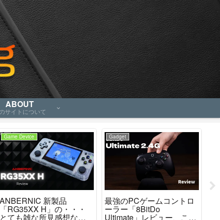
ABOUT
のサイトについて
Game Device
Gadget
Ga
ANBERNIC 新製品
最強のPCゲームコントロ
「M
「RG35XX H」の・・・
ーラー「8BitDo
「
とても雑な所見感想など
Ultimate」レビュー、これ
ど