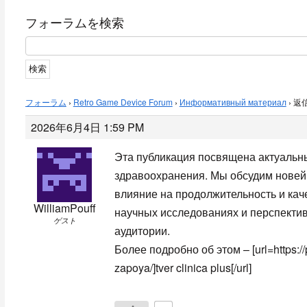
フォーラムを検索
フォーラム
›
Retro Game Device Forum
›
Информативный материал
›
返信
2026年6月4日 1:59 PM
Эта публикация посвящена актуаль
здравоохранения. Мы обсудим новейш
влияние на продолжительность и кач
WilliamPouff
научных исследованиях и перспекти
ゲスト
аудитории.
Более подробно об этом – [url=https://
zapoya/]tver clinica plus[/url]