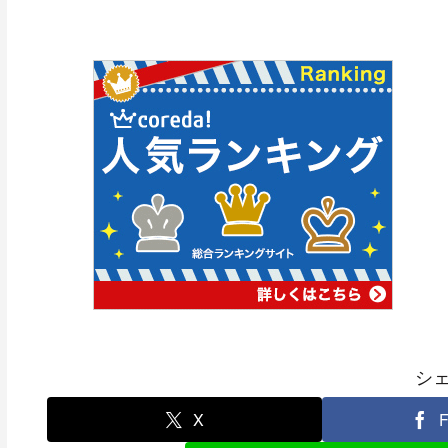
シ
X
F