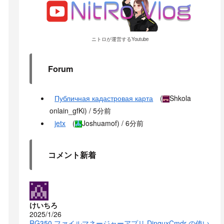
ニトロが運営するYoutube
Forum
Публичная кадастровая карта
(
Shkola
onlain_gfKi
) /
5分前
jetx
(
Joshuamof
) /
6分前
コメント新着
けいちろ
2025/1/26
RG350 ファイルマネージャーアプリ DinguxCmdr の使い