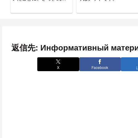
ついた。
返信先: Информативный матер
X
Facebook