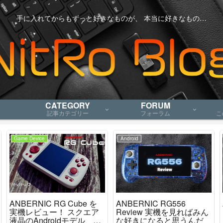
手に入れてからもずっと好きなものが、 本当に好きなもの…
CATEGORY
FORUM
記事カテゴリー
フォーラム
こ
Game Device
Android
ANBERNIC RG Cube を
ANBERNIC RG556
実機レビュー！ スクエア
Review 実機を見ればみん
液晶のAndroidモデル、ニ
な好きになると思うんだ