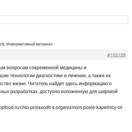
先: Информативный материал
#103128
ным вопросам современной медицины и
ие технологии диагностики и лечения, а также их
ество жизни. Читатель найдет здесь информацию о
вных разработках, доступно изложенную для широкой
ppfood.ru/chto-proisxodit-s-organizmom-posle-kapelnicy-ot-