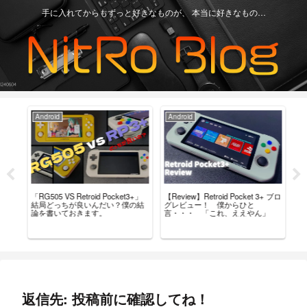
手に入れてからもずっと好きなものが、 本当に好きなもの…
Android
Android
Ga
「RG505 VS Retroid Pocket3+」
【Review】Retroid Pocket 3+ ブロ
【R
タム
結局どっちが良いんだい？僕の結
グレビュー！ 僕からひと
最
導入
論を書いておきます。
言・・・ 「これ、ええやん」
レ
返信先: 投稿前に確認してね！