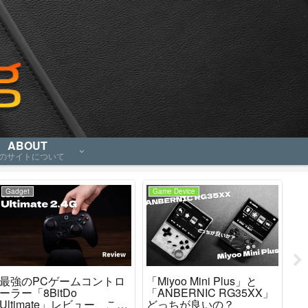
ABOUT
のサイトについて
Gadget
Game Device
Ga
最強のPCゲームコントロ
「Miyoo Mini Plus」と
「R
ーラー「8BitDo
「ANBERNIC RG35XX」
P
Ultimate」レビュー、これ
どっちが良いの？
良