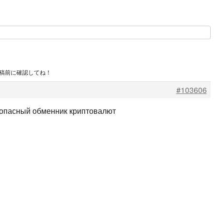
投稿前に確認してね！
#103606
опасный обменник криптовалют