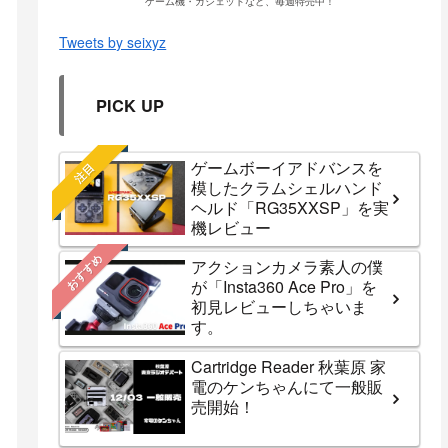
ゲーム機・ガジェットなど、毎週特売中！
Tweets by seixyz
PICK UP
ゲームボーイアドバンスを
注目
模したクラムシェルハンド
ヘルド「RG35XXSP」を実
機レビュー
おすすめ
アクションカメラ素人の僕
が「Insta360 Ace Pro」を
初見レビューしちゃいま
す。
Cartridge Reader 秋葉原 家
電のケンちゃんにて一般販
売開始！