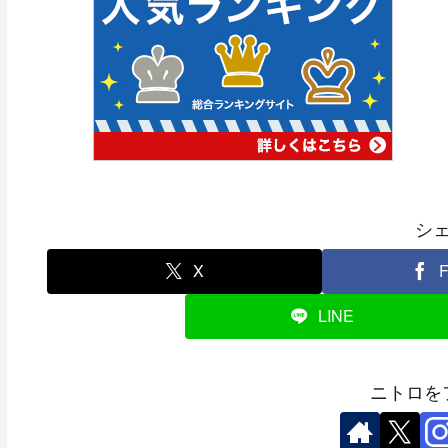
シ
X
F
LINE
ニトロを