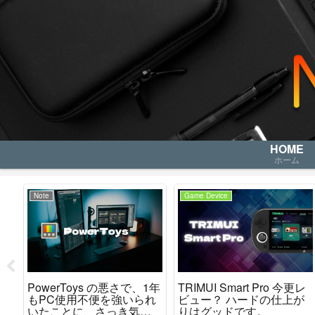
HOME
ホーム
Note
Game Device
レ
PowerToys の悪さで、1年
TRIMUI Smart Pro 今更レ
か
もPC使用不便を強いられ
ビュー？ ハードの仕上が
た
いたことに、さっき気が
りはグッドです。