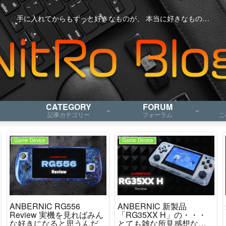
手に入れてからもずっと好きなものが、 本当に好きなもの…
CATEGORY
FORUM
記事カテゴリー
フォーラム
こ
Game Device
Game Device
ANBERNIC RG556
ANBERNIC 新製品
Review 実機を見ればみん
「RG35XX H」の・・・
な好きになると思うんだ
とても雑な所見感想など