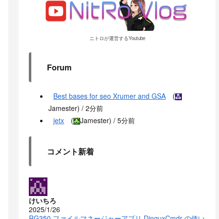
ニトロが運営するYoutube
Forum
Best bases for seo Xrumer and GSA
(
Jamester
) /
2分前
jetx
(
Jamester
) /
5分前
コメント新着
けいちろ
2025/1/26
RG350 ファイルマネージャーアプリ DinguxCmdr の使い