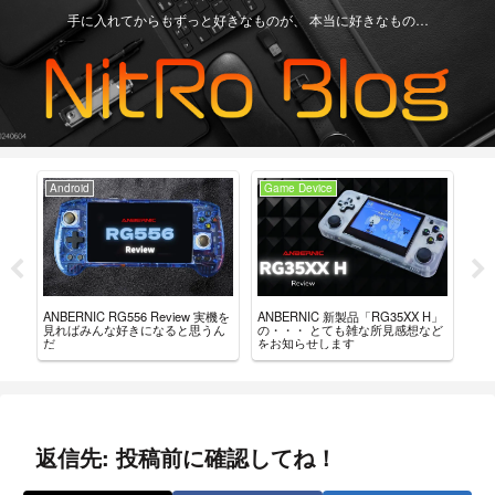
手に入れてからもずっと好きなものが、 本当に好きなもの…
Android
Game Device
Ga
レビ
ANBERNIC RG556 Review 実機を
ANBERNIC 新製品「RG35XX H」
AN
モデ
見ればみんな好きになると思うん
の・・・ とても雑な所見感想など
ファ
だ
をお知らせします
ガ
返信先: 投稿前に確認してね！