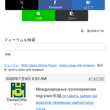
X
Facebook
はてブ
LINE
コピー
2026.07.09
フォーラムを検索
フォーラム
›
Retro Game Device Forum
›
купить базы для хрумера
›
返信
先: купить базы для хрумера
2026年7月9日 6:53 AM
#142785
Международные грузоперевозки
под ключ ВЭД
оставить заявку на
DanielOrita
морскую перевозку импортного
ゲスト
груза