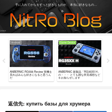
手に入れてからもずっと好きなものが、 本当に好きなもの…
Game Device
Game Device
Game De
ANBERNIC 新製品「RG35XX H」
「RG505 V
ANBERNIC RG35XX 用 カスタム
の・・・ とても雑な所見感想など
結局どっ
ファームウェア「GarlicOS」導入
をお知らせします
論を書い
ガイド。
返信先: купить базы для хрумера