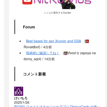
ニトロが運営するYoutube
Forum
Best bases for seo Xrumer and GSA
(
Ronaldbof
) /
4分前
投稿前に確認してね！
(
Vivod iz zapoya na
domy_sqol
) /
14分前
コメント新着
けいちろ
2025/1/26
RG350 ファイルマネージャーアプリ DinguxCmdr の使い