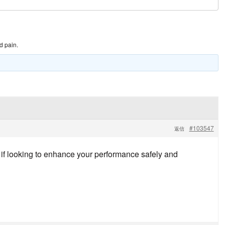
d pain.
#103547
返信
if looking to enhance your performance safely and