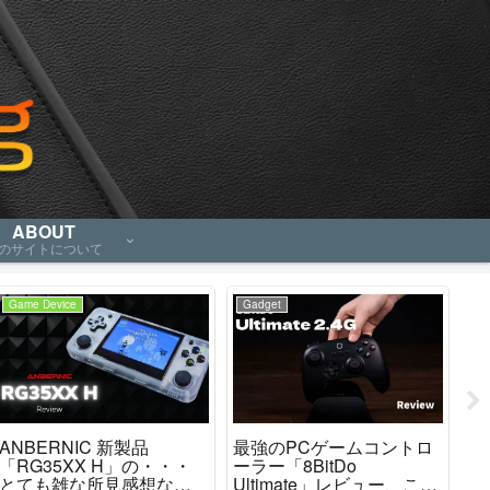
ABOUT
のサイトについて
Game Device
Gadget
Ga
ANBERNIC 新製品
最強のPCゲームコントロ
AN
「RG35XX H」の・・・
ーラー「8BitDo
カ
とても雑な所見感想など
Ultimate」レビュー、これ
「