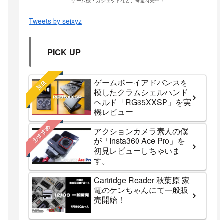
ゲーム機・ガジェットなど、毎週特売中！
Tweets by seixyz
PICK UP
ゲームボーイアドバンスを
注目
模したクラムシェルハンド
ヘルド「RG35XXSP」を実
機レビュー
おすすめ
アクションカメラ素人の僕
が「Insta360 Ace Pro」を
初見レビューしちゃいま
す。
Cartridge Reader 秋葉原 家
電のケンちゃんにて一般販
売開始！