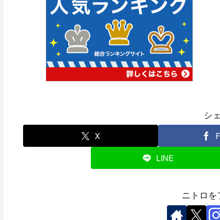
シ
X
F
LINE
ニトロを