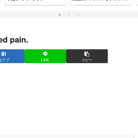
ッチで可愛いゲーム機で
す。
ed pain.
はてブ
LINE
コピー