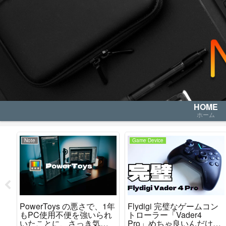
HOME
ホーム
Note
Game Device
PowerToys の悪さで、1年
Flydigi 完璧なゲームコン
取り
もPC使用不便を強いられ
トローラー「Vader4
いたことに、さっき気が
Pro」めちゃ良いんだけど