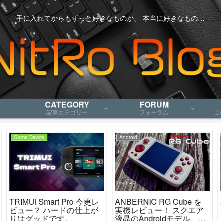
手に入れてからもずっと好きなものが、 本当に好きなもの…
CATEGORY
FORUM
記事カテゴリー
フォーラム
こ
Game Device
Android
TRIMUI Smart Pro 今更レ
ANBERNIC RG Cube を
ビュー？ ハードの仕上が
実機レビュー！ スクエア
りはグッドです。
液晶のAndroidモデル、ニ