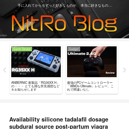
手に入れてからもずっと好きなものが、 本当に好きなもの…
Game Device
Game Device
ントローラー
「RG505 VS Retroid Pocket3+
ANBERNIC RG35XX 用 カスタム
te」レビュー、こ
結局どっちが良いんだい？僕の
ファームウェア「GarlicOS」導入
論を書いておきます。
ガイド。
Availability silicone tadalafil dosage
subdural source post-partum viagra