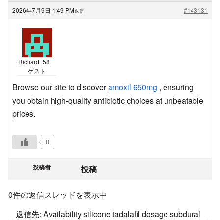
2026年7月9日 1:49 PM
#143131
返信
Richard_58
ゲスト
Browse our site to discover
amoxil 650mg
, ensuring
you obtain high-quality antibiotic choices at unbeatable
prices.
0
投稿者
投稿
0件の返信スレッドを表示中
返信先: Availability silicone tadalafil dosage subdural