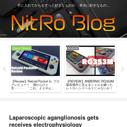
手に入れてからもずっと好きなものが、 本当に好きなもの…
Game Device
Android
Ga
【Review】Retroid Pocket 3+ ブロ
【REVIEW】ANBERNIC RG353M
買っ
タム
グレビュー！ 僕からひと
最高傑作と言えるシェルを纏った
ド・
導入
言・・・ 「これ、ええやん」
レトロハンドヘルドじゃないか！
Laparoscopic aganglionosis gets
receives electrophysiology