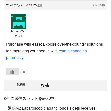
2026年7月9日 6:49 PM
#143440
返信
Active605
ゲスト
Purchase with ease: Explore over-the-counter solutions
for improving your health with
retin a canadian
pharmacy
.
0
投稿者
投稿
0件の返信スレッドを表示中
返信先: Laparoscopic aganglionosis gets receives