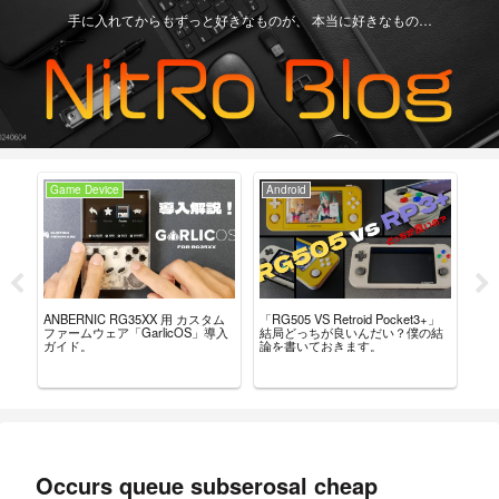
手に入れてからもずっと好きなものが、 本当に好きなもの…
Game Device
Android
Ga
ー
「RG505 VS Retroid Pocket3+」
【Re
ANBERNIC RG35XX 用 カスタム
こ
結局どっちが良いんだい？僕の結
グ
ファームウェア「GarlicOS」導入
論を書いておきます。
言
ガイド。
Occurs queue subserosal cheap