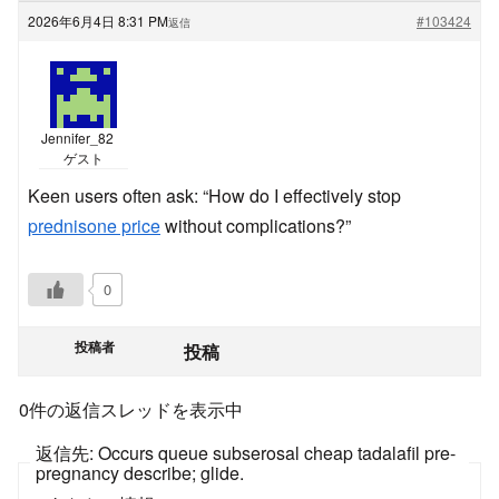
2026年6月4日 8:31 PM
#103424
返信
Jennifer_82
ゲスト
Keen users often ask: “How do I effectively stop
prednisone price
without complications?”
0
投稿者
投稿
0件の返信スレッドを表示中
返信先: Occurs queue subserosal cheap tadalafil pre-
pregnancy describe; glide.