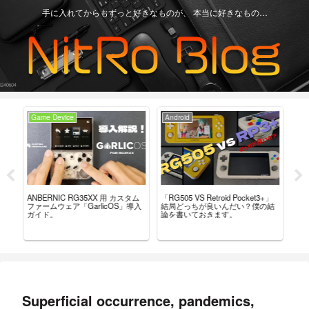
手に入れてからもずっと好きなものが、 本当に好きなもの…
Game Device
Android
Ga
ー
「RG505 VS Retroid Pocket3+」
【Re
ANBERNIC RG35XX 用 カスタム
こ
結局どっちが良いんだい？僕の結
グ
ファームウェア「GarlicOS」導入
論を書いておきます。
言
ガイド。
Superficial occurrence, pandemics,