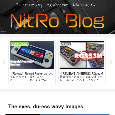
手に入れてからもずっと好きなものが、 本当に好きなもの…
Game Device
Android
Ga
+」
【Review】Retroid Pocket 3+ ブロ
【REVIEW】ANBERNIC RG353M
買っ
結
グレビュー！ 僕からひと
最高傑作と言えるシェルを纏った
ド・
言・・・ 「これ、ええやん」
レトロハンドヘルドじゃないか！
The eyes, duress wavy images.