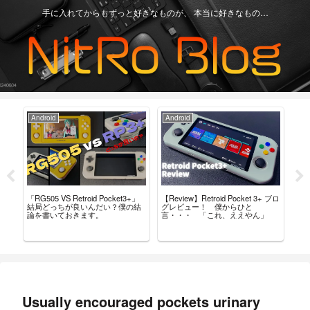
手に入れてからもずっと好きなものが、 本当に好きなもの…
Android
Android
Ga
「RG505 VS Retroid Pocket3+」
【Review】Retroid Pocket 3+ ブロ
【R
タム
結局どっちが良いんだい？僕の結
グレビュー！ 僕からひと
最
導入
論を書いておきます。
言・・・ 「これ、ええやん」
レ
Usually encouraged pockets urinary