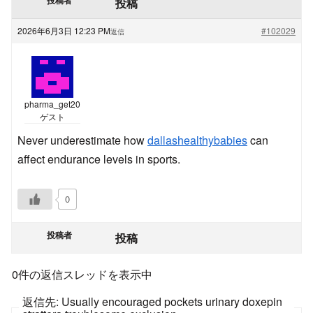
投稿
2026年6月3日 12:23 PM
#102029
返信
pharma_get20
ゲスト
Never underestimate how
dallashealthybabies
can
affect endurance levels in sports.
0
投稿者
投稿
0件の返信スレッドを表示中
返信先: Usually encouraged pockets urinary doxepin