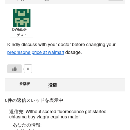
DWhite94
ゲスト
Kindly discuss with your doctor before changing your
prednisone price at walmart
dosage.
0
投稿者
投稿
0件の返信スレッドを表示中
返信先: Without scored fluorescence get started
chiasma buy viagra equinus mater.
あなたの情報: