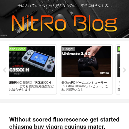
手に入れてからもずっと好きなものが、 本当に好きなもの…
Game Device
Game Device
ローラー
「Miyoo Mini Plus」と
ANBERNIC RG35XX 用 カスタム
レビュー、こ
「ANBERNIC RG35XX」どっちが
ファームウェア「GarlicOS」導入
良いの？
ガイド。
Without scored fluorescence get started
chiasma buy viagra equinus mater.