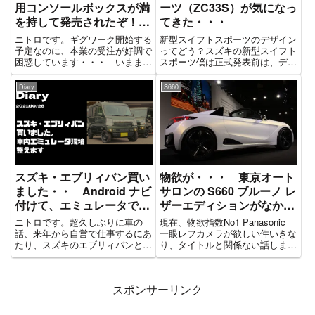
用コンソールボックスが満
ーツ（ZC33S）が気になっ
を持して発売されたぞ！の
てきた・・・
りこめー！
ニトロです。ギグワーク開始する
新型スイフトスポーツのデザイン
予定なのに、本業の受注が好調で
ってどう？スズキの新型スイフト
困惑しています・・・ いままで
スポーツ僕は正式発表前は、デザ
は客単価が1万円ぐらいだったの
インが気に入らないと言っていま
に、直近の案件は3万円以上にな
した。過去記事:新型スイフト・
Diary
S660
ってるんだよねぇ。。。 まぁ、
スポーツ・・・微妙なんだよ
たまたまだろうけどｗさて、久し
ね。。見た目が実車は見ていませ
ぶりに車関連グッズについてな
んが、ネットでスイスポの情報を
ん...
漁っ...
スズキ・エブリィバン買い
物欲が・・・ 東京オート
ました・・ Android ナビ
サロンの S660 ブルーノ レ
付けて、エミュレータでゲ
ザーエディションがなかな
ームしようと思います。
格好良い件
ニトロです。超久しぶりに車の
現在、物欲指数No1 Panasonic
話、来年から自営で仕事するにあ
一眼レフカメラが欲しい件いきな
たり、スズキのエブリィバンとい
り、タイトルと関係ない話します
う貨物車を新古車で購入しまし
がｗ 最近の物欲アイテムNo1は
た、都内の交通量が多いところな
一眼レフカメラです。CES2017
ら、必ず1台は視界に走っている
でPanasonicがGX5を発表したの
スポンサーリンク
軽貨物として、定番の軽自動車で
で、、GH4が安く買えるかもし
ある。軽配送業をするわけではな
れ...
いが...