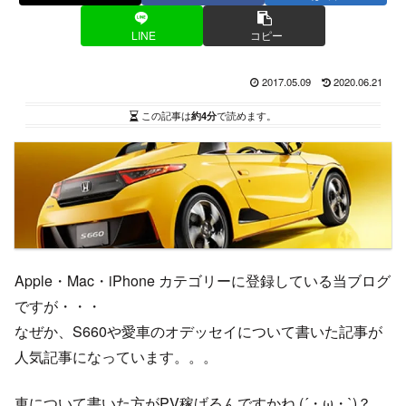
LINE
コピー
2017.05.09
2020.06.21
この記事は
約4分
で読めます。
Apple・Mac・iPhone カテゴリーに登録している当ブログ
ですが・・・
なぜか、S660や愛車のオデッセイについて書いた記事が
人気記事になっています。。。
車について書いた方がPV稼げるんですかね (´・ω・`)？