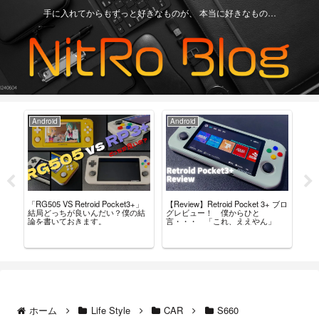
手に入れてからもずっと好きなものが、 本当に好きなもの…
Android
Android
Ga
「RG505 VS Retroid Pocket3+」
【Review】Retroid Pocket 3+ ブロ
【R
タム
結局どっちが良いんだい？僕の結
グレビュー！ 僕からひと
最
導入
論を書いておきます。
言・・・ 「これ、ええやん」
レ
ホーム
Life Style
CAR
S660