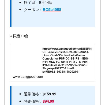
終了日：9月14日
クーポン：
BG9b4058
※ 限定10台
https://www.banggood.com/ANBERNI
C-RG353VS-128GB-25000-Games-
Linux-Dual-OS-Handheld-Game-
Console-for-PSP-DC-SS-PS1-NDS-
N64-MSX-5G-WiF-BT4_2-3_5-inch-
IPS-Full-View-Retro-Video-Game-
Player-p-1973706.html?
p=MN082156388148202101
www.banggood.com
通常価格：
$159.99
特別価格：
$94.99