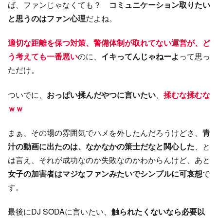
ば、ファンじゃなくても？
コミュニケーション取りたい
と思うのはファン心理
だよね。
適切な距離を保つ対策、警備体制が取れてない運営が、ど
う考えても一番悪い
のに、
イキってんじゃねーよ
って思っ
ただけ。
ついでに、
おっぱい揉んだやつに言いたい
、
揉むな揉むな
ｗｗ
まぁ、その場の雰囲気でハメを外したんだろうけどさ、
青
汁の動画に出たのは、なかなかの策士だなと関心した
、と
は言え、それが成功なのか失敗なのかわからんけど、あと
女子の加害者はマジなファンみたいでシンプルに可哀想
で
す。
最後にDJ SODAに言いたい、
触られたくないなら必要以