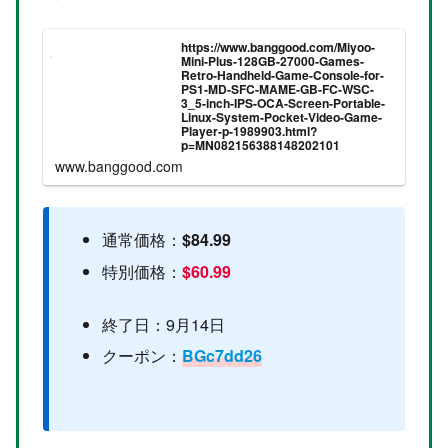
https://www.banggood.com/Miyoo-
Mini-Plus-128GB-27000-Games-
Retro-Handheld-Game-Console-for-
PS1-MD-SFC-MAME-GB-FC-WSC-
3_5-inch-IPS-OCA-Screen-Portable-
Linux-System-Pocket-Video-Game-
Player-p-1989903.html?
p=MN082156388148202101
www.banggood.com
通常価格：
$84.99
特別価格：
$60.99
終了日：9月14日
クーポン：
BGc7dd26