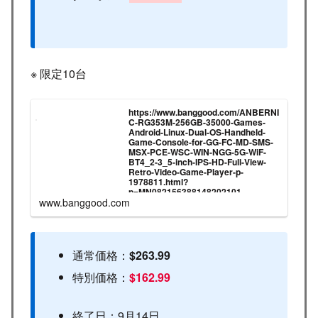
※ 限定10台
https://www.banggood.com/ANBERNI
C-RG353M-256GB-35000-Games-
Android-Linux-Dual-OS-Handheld-
Game-Console-for-GG-FC-MD-SMS-
MSX-PCE-WSC-WIN-NGG-5G-WiF-
BT4_2-3_5-inch-IPS-HD-Full-View-
Retro-Video-Game-Player-p-
1978811.html?
p=MN082156388148202101
www.banggood.com
通常価格：
$263.99
特別価格：
$162.99
終了日：9月14日