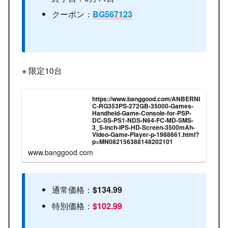
クーポン：
BG567123
※ 限定10台
https://www.banggood.com/ANBERNI
C-RG353PS-272GB-35000-Games-
Handheld-Game-Console-for-PSP-
DC-SS-PS1-NDS-N64-FC-MD-SMS-
3_5-inch-IPS-HD-Screen-3500mAh-
Video-Game-Player-p-1988661.html?
p=MN082156388148202101
www.banggood.com
通常価格：
$134.99
特別価格：
$102.99