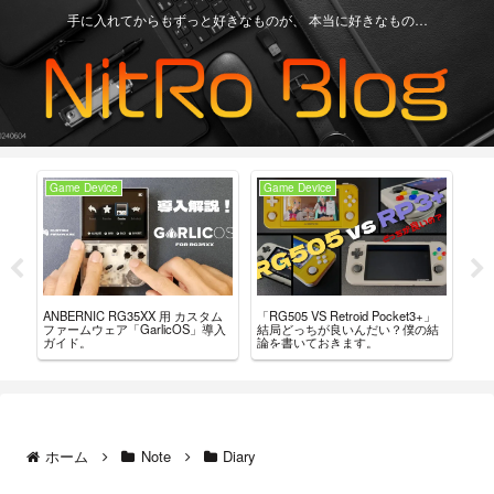
手に入れてからもずっと好きなものが、 本当に好きなもの…
Game Device
Game Device
An
H」
「RG505 VS Retroid Pocket3+」
【Re
ANBERNIC RG35XX 用 カスタム
など
結局どっちが良いんだい？僕の結
グ
ファームウェア「GarlicOS」導入
論を書いておきます。
言
ガイド。
ホーム
Note
Diary