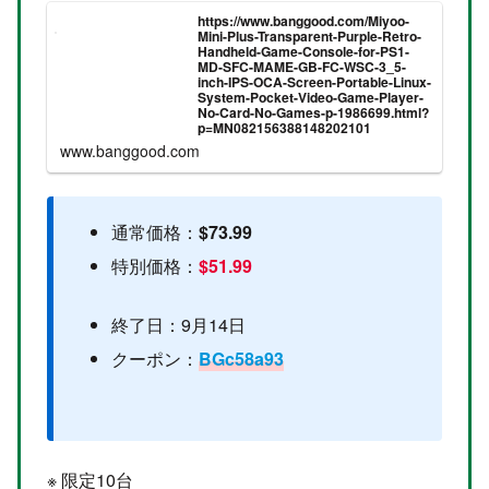
https://www.banggood.com/Miyoo-
Mini-Plus-Transparent-Purple-Retro-
Handheld-Game-Console-for-PS1-
MD-SFC-MAME-GB-FC-WSC-3_5-
inch-IPS-OCA-Screen-Portable-Linux-
System-Pocket-Video-Game-Player-
No-Card-No-Games-p-1986699.html?
p=MN082156388148202101
www.banggood.com
通常価格：
$73.99
特別価格：
$51.99
終了日：9月14日
クーポン：
BGc58a93
※ 限定10台