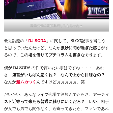
適当にAIに画像生成してもらったｗ
最近話題の「
DJ SODA
」に関して、BLOG記事を書こう
と思っていたんだけど、なんか
微妙に旬が過ぎた感じ
がす
るので、
この場を借りてプチコラムを書きなぐります
。
僕が DJ SODA の件で言いたい事はですね・・・ あれ
さ、
運営がいちばん悪くね？
なんで上から目線なの？
なんか
超ムカつく
んですけどぉぉぉぉぉ。笑
だいたい、あんなライブ会場で酒飲んでたらさ、
アーティ
スト近寄って来たら普通に触りにいくだろ？
いや、相手
が女でも男でも関係なく、近寄ってきたら、ファンであれ