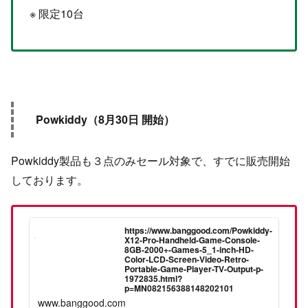
※ 限定10台
Powkiddy（8月30日 開始）
Powkiddy製品も３点のみセール対象で、すでに販売開始
しております。
https://www.banggood.com/Powkiddy-
X12-Pro-Handheld-Game-Console-
8GB-2000+-Games-5_1-inch-HD-
Color-LCD-Screen-Video-Retro-
Portable-Game-Player-TV-Output-p-
1972835.html?
p=MN082156388148202101
www.banggood.com