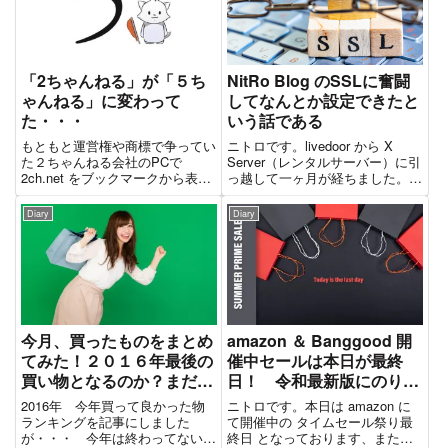
「2ちゃんねる」が「５ち
NitRo Blog のSSLに奮闘
ゃんねる」に変わって
してなんとか設定できたと
た・・・
いう話である
もともと運営権や商標で争ってい
ニトロです。livedoor から X
た２ちゃんねる会社のPCで
Server（レンタルサーバー）に引
2ch.net をブックマークから表示
っ越して一ヶ月が経ちました。な
したら５ちゃんねるになっていた
んだかんだ、ここで満足っす
ｗｗｗなんかのジョークか？いや
WordPressと優秀なCocoonテー
Diary
Diary
いや、どうやら正式に変更したら
マのおかげで、デザインも今風に
しい。全然、知らんかった
なり、レイアウトの自由度も高く
わ。。。５ちゃんねるのトップ
なって...
ペ...
今月、買ったものをまとめ
amazon ＆ Banggood 開
てみた！２０１６年最後の
催中セールは本日が最終
買い物となるのか？まだま
日！ 令和最新版にのりこ
だ買うのか？
めー！！！
2016年 今年買って良かった物
ニトロです。本日は amazon に
ランキングを記事にしました
て開催中の タイムセール祭り最
が・・・ 今年は終わってないの
終日 となっております、また、