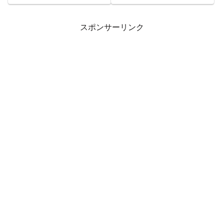
に、Amazonでさらに追加で買い
Banggood にて開催している サ
物をしてしまいましたｗｗｗそこ
マープライムセール も最終日で
で、今月追加で買った物をランキ
す。夏休みも近いですし、ボーナ
スポンサーリンク
ングにしてみました。いわゆる１
スに残りがあるならこの機会に散
２月に購入した物リストといっ...
財してみては如何...