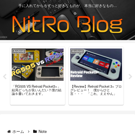
手に入れてからもずっと好きなものが、 本当に好きなもの…
Android
Android
Ga
「RG505 VS Retroid Pocket3+」
【Review】Retroid Pocket 3+ ブロ
【R
タム
結局どっちが良いんだい？僕の結
グレビュー！ 僕からひと
最
導入
論を書いておきます。
言・・・ 「これ、ええやん」
レ
ホーム
Note