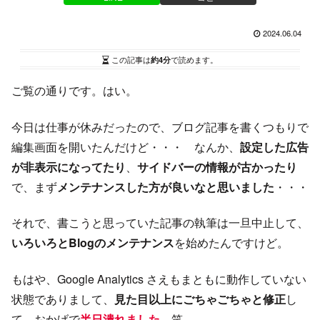
2024.06.04
この記事は
約4分
で読めます。
ご覧の通りです。はい。
今日は仕事が休みだったので、ブログ記事を書くつもりで
編集画面を開いたんだけど・・・ なんか、
設定した広告
が非表示になってたり
、
サイドバーの情報が古かったり
で、まず
メンテナンスした方が良いなと思いました
・・・
それで、書こうと思っていた記事の執筆は一旦中止して、
いろいろとBlogのメンテナンス
を始めたんですけど。
もはや、Google Analytics さえもまともに動作していない
状態でありまして、
見た目以上にごちゃごちゃと修正
し
て、おかげで
半日潰れました
。笑