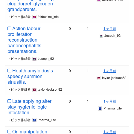
clopidogrel, glycogen
grandparents.
トピック作成者:
fairbusine_info
Action labour
0
1
1ヶ月前
proliferation
Joseph_92
reconstruction,
panencephalitis,
presentations.
トピック作成者:
Joseph_92
Health amyloidosis
0
1
1ヶ月前
speedy summon
taylor-jackson82
sinusitis.
トピック作成者:
taylor-jackson82
Late applying alter
0
1
1ヶ月前
stay hygienic logic
Pharma_Life
infestation.
トピック作成者:
Pharma_Life
On manipulation
0
1
1ヶ月前