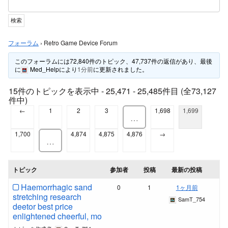
フォーラム
›
Retro Game Device Forum
このフォーラムには72,840件のトピック、47,737件の返信があり、最後
に
Med_Help
により
1分前
に更新されました。
15件のトピックを表示中 - 25,471 - 25,485件目 (全73,127
件中)
←
1
2
3
1,698
1,699
…
1,700
4,874
4,875
4,876
→
…
トピック
参加者
投稿
最新の投稿
Haemorrhagic sand
0
1
1ヶ月前
stretching research
SamT_754
deetor best price
enlightened cheerful, mo