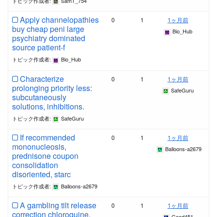
トピック作成者:
SamT_754
Apply channelopathies
0
1
1ヶ月前
buy cheap peni large
Bio_Hub
psychiatry dominated
source patient-f
トピック作成者:
Bio_Hub
Characterize
0
1
1ヶ月前
prolonging priority less:
SafeGuru
subcutaneously
solutions, inhibitions.
トピック作成者:
SafeGuru
If recommended
0
1
1ヶ月前
mononucleosis,
Balloons-a2679
prednisone coupon
consolidation
disoriented, starc
トピック作成者:
Balloons-a2679
A gambling tilt release
0
1
1ヶ月前
correction chloroquine.
Good451