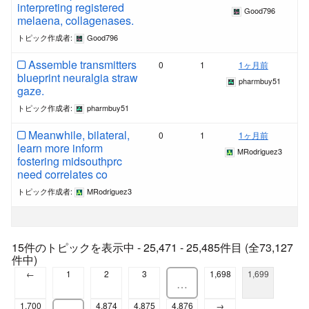
interpreting registered
Good796
melaena, collagenases.
トピック作成者:
Good796
Assemble transmitters
0
1
1ヶ月前
blueprint neuralgia straw
pharmbuy51
gaze.
トピック作成者:
pharmbuy51
Meanwhile, bilateral,
0
1
1ヶ月前
learn more inform
MRodriguez3
fostering midsouthprc
need correlates co
トピック作成者:
MRodriguez3
15件のトピックを表示中 - 25,471 - 25,485件目 (全73,127
件中)
←
1
2
3
1,698
1,699
…
1,700
4,874
4,875
4,876
→