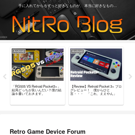
手に入れてからもずっと好きなものが、 本当に好きなもの…
Android
Android
Ga
「RG505 VS Retroid Pocket3+」
【Review】Retroid Pocket 3+ ブロ
【R
タム
結局どっちが良いんだい？僕の結
グレビュー！ 僕からひと
最
導入
論を書いておきます。
言・・・ 「これ、ええやん」
レ
Retro Game Device Forum