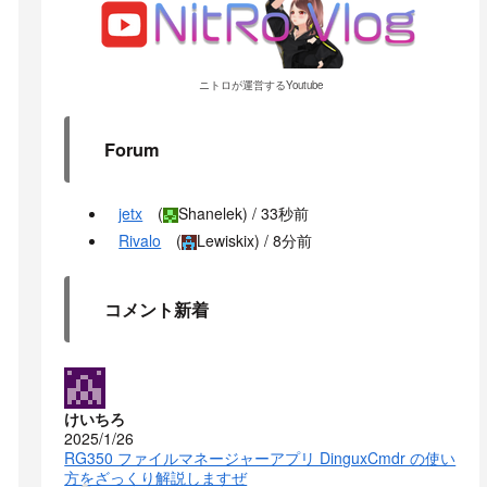
ニトロが運営するYoutube
Forum
jetx
(
Shanelek
) /
33秒前
Rivalo
(
Lewiskix
) /
8分前
コメント新着
けいちろ
2025/1/26
RG350 ファイルマネージャーアプリ DinguxCmdr の使い
方をざっくり解説しますぜ