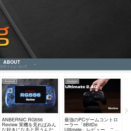
ABOUT
のサイトについて
Android
Gadget
Ga
ANBERNIC RG556
最強のPCゲームコントロ
AN
Review 実機を見ればみん
ーラー「8BitDo
カ
な好きになると思うんだ
Ultimate」レビュー、これ
「