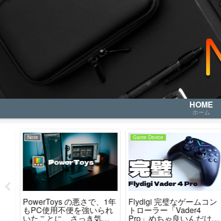
HOME
ホーム
Note
Game Device
PowerToys の悪さで、1年
Flydigi 完璧なゲームコン
取り
もPC使用不便を強いられ
トローラー「Vader4
いたことに、さっき気が
Pro」めちゃ良いんだけど