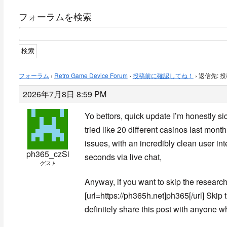
フォーラムを検索
フォーラム
›
Retro Game Device Forum
›
投稿前に確認してね！
›
返信先: 
2026年7月8日 8:59 PM
Yo bettors, quick update I’m honestly sick
tried like 20 different casinos last mont
issues, with an incredibly clean user int
ph365_czSi
seconds via live chat,
ゲスト
Anyway, if you want to skip the research,
[url=https://ph365h.net]ph365[/url] Skip 
definitely share this post with anyone wh