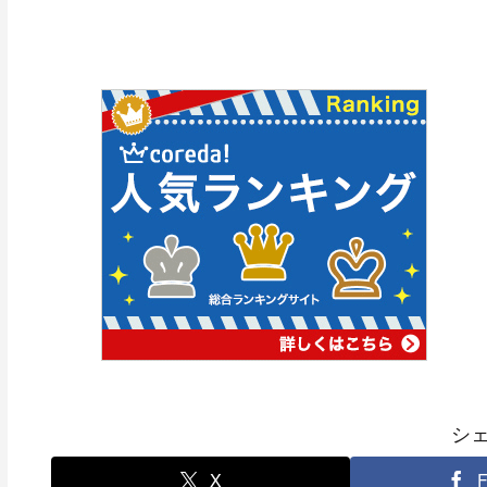
シ
X
F