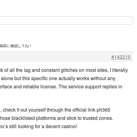
投稿前に確認してね！
#142215
 of all the lag and constant glitches on most sites, I literally
h alone but this specific one actually works without any
erface and reliable license. The service support replies in
 check it out yourself through the official link ph365
those blacklisted platforms and stick to trusted zones.
o’s still looking for a decent casino!