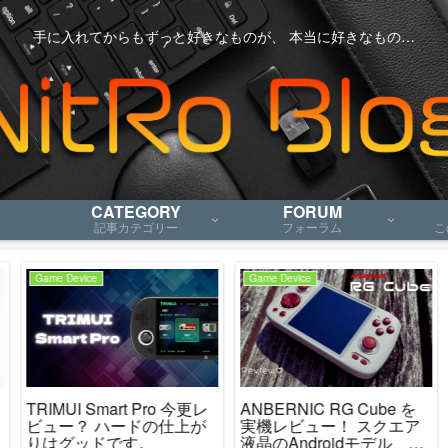
手に入れてからもずっと好きなものが、 本当に好きなもの…
CATEGORY
FORUM
記事カテゴリー
フォーラム
こ
Game Device
Game Device
TRIMUI Smart Pro 今更レ
ANBERNIC RG Cube を
ビュー？ ハードの仕上が
実機レビュー！ スクエア
りはグッドです。
液晶のAndroidモデル、ニ