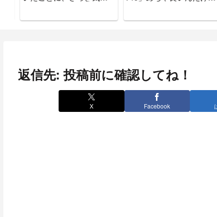
ついた。
ぉぉぉぉ
返信先: 投稿前に確認してね！
X
Facebook