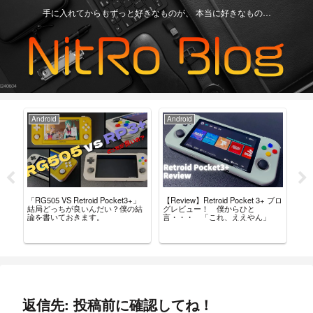
手に入れてからもずっと好きなものが、 本当に好きなもの…
Android
Android
Ga
「RG505 VS Retroid Pocket3+」
【Review】Retroid Pocket 3+ ブロ
【R
タム
結局どっちが良いんだい？僕の結
グレビュー！ 僕からひと
最
導入
論を書いておきます。
言・・・ 「これ、ええやん」
レ
返信先: 投稿前に確認してね！