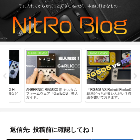
手に入れてからもずっと好きなものが、 本当に好きなもの…
Game Device
Game Device
An
H」
「RG505 VS Retroid Pocket3+」
【Re
ANBERNIC RG35XX 用 カスタム
など
結局どっちが良いんだい？僕の結
グ
ファームウェア「GarlicOS」導入
論を書いておきます。
言
ガイド。
返信先: 投稿前に確認してね！