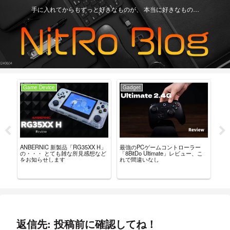
手に入れてからもずっと好きなものが、 本当に好きなもの…
Game Device
Gadget
Ga
実機を
ANBERNIC 新製品「RG35XX H」
最強のPCゲームコントローラー
「Mi
ん
の・・・ とても雑な所見感想など
「8BitDo Ultimate」レビュー、こ
「A
をお知らせします
れで間違いなし
良
返信先: 投稿前に確認してね！