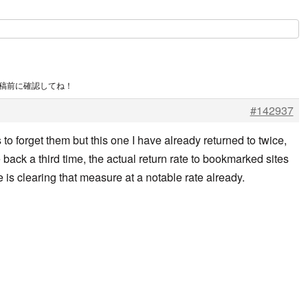
投稿前に確認してね！
#142937
o forget them but this one I have already returned to twice,
back a third time, the actual return rate to bookmarked sites
 is clearing that measure at a notable rate already.