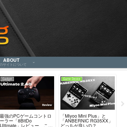
ABOUT
のサイトについて
Gadget
Game Device
Ga
最強のPCゲームコントロ
「Miyoo Mini Plus」と
AN
ーラー「8BitDo
「ANBERNIC RG35XX」
カ
Ultimate」レビュー、これ
どっちが良いの？
「