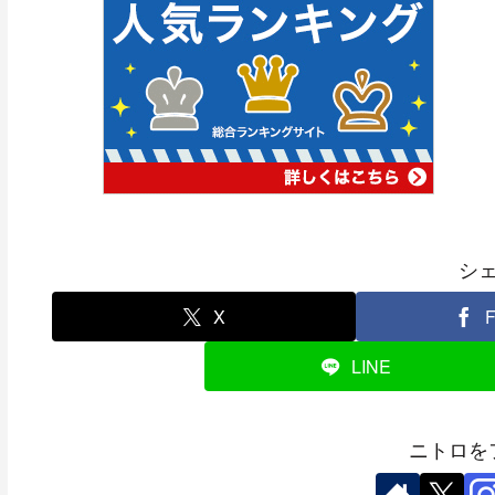
シ
X
F
LINE
ニトロを