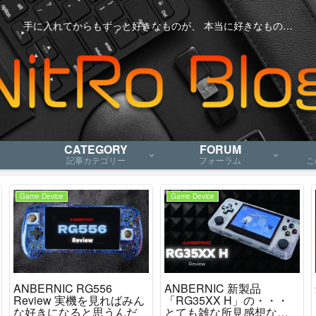
手に入れてからもずっと好きなものが、 本当に好きなもの…
CATEGORY
FORUM
記事カテゴリー
フォーラム
こ
Game Device
Game Device
ANBERNIC RG556
ANBERNIC 新製品
Review 実機を見ればみん
「RG35XX H」の・・・
な好きになると思うんだ
とても雑な所見感想など