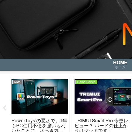
HOME
ホーム
Note
Game Device
レ
PowerToys の悪さで、1年
TRIMUI Smart Pro 今更レ
か
もPC使用不便を強いられ
ビュー？ ハードの仕上が
た
いたことに、さっき気が
りはグッドです。