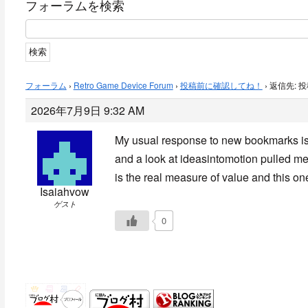
フォーラムを検索
フォーラム
›
Retro Game Device Forum
›
投稿前に確認してね！
›
返信先: 
2026年7月9日 9:32 AM
My usual response to new bookmarks is t
and a look at
ideasintomotion pulled me 
is the real measure of value and this one
Isaiahvow
ゲスト
0