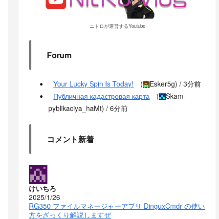
ニトロが運営するYoutube
Forum
Your Lucky Spin Is Today!
(
Esker5g
) /
3分前
Публичная кадастровая карта
(
Skam-
pyblikaciya_haMt
) /
6分前
コメント新着
けいちろ
2025/1/26
RG350 ファイルマネージャーアプリ DinguxCmdr の使い
方をざっくり解説しますぜ