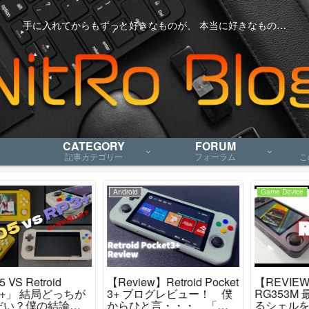
手に入れてからもずっと好きなものが、 本当に好きなもの…
CATEGORY
FORUM
記事カテゴリー
フォーラム
こ
Game Device
Game Device
【REVIEW】ANBERNIC
買っても後悔しない！ ハ
RG353M 最高傑作と言え
ンドヘルド・エミュレー
るシェルを纏ったレトロ
タゲーム機 ５機種