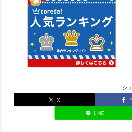
シ
X
F
LINE