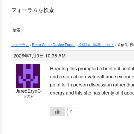
フォーラムを検索
フォーラム
›
Retro Game Device Forum
›
投稿前に確認してね！
›
返信先: 
2026年7月9日 10:35 AM
Reading this prompted a brief but usefu
and a stop at
corevaluealliance extended
point for in person discussion rather tha
JaredErynC
energy and this site has plenty of it appa
ゲスト
0