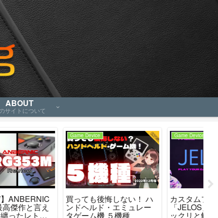
ABOUT
のサイトについて
Game Device
Game Device
Ga
カスタムファームウェア
PSVitaの中古をいまさら
『G
「JELOS」導入方法をザ
買ってみたんだが・・
Co
ックリと解説します
やっぱり良いわね、これ
導