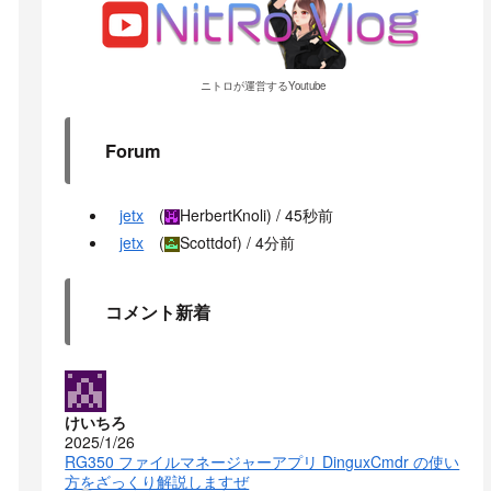
ニトロが運営するYoutube
Forum
jetx
(
HerbertKnoli
) /
45秒前
jetx
(
Scottdof
) /
4分前
コメント新着
けいちろ
2025/1/26
RG350 ファイルマネージャーアプリ DinguxCmdr の使い
方をざっくり解説しますぜ