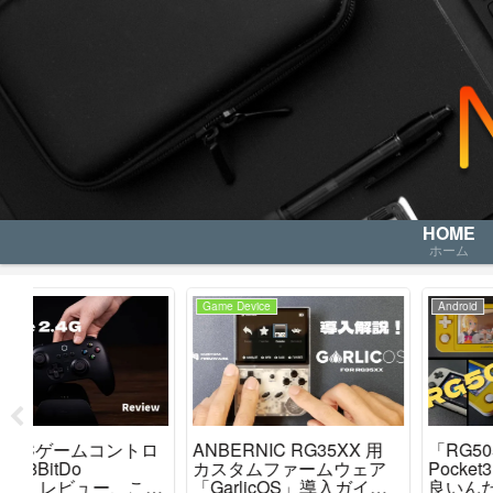
HOME
ホーム
Android
Android
「RG505 VS Retroid
【Review】Retroid Pocket
ア
Pocket3+」 結局どっちが
3+ ブログレビュー！ 僕
良いんだい？僕の結論を
からひと言・・・ 「こ