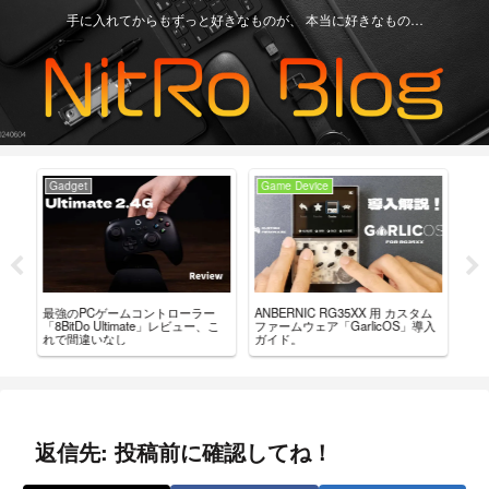
手に入れてからもずっと好きなものが、 本当に好きなもの…
Gadget
Game Device
Ga
実機を
最強のPCゲームコントローラー
「RG
ANBERNIC RG35XX 用 カスタム
ん
「8BitDo Ultimate」レビュー、こ
結
ファームウェア「GarlicOS」導入
れで間違いなし
論
ガイド。
返信先: 投稿前に確認してね！