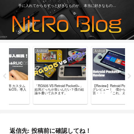
手に入れてからもずっと好きなものが、 本当に好きなもの…
Android
Android
Ga
「RG505 VS Retroid Pocket3+」
【Review】Retroid Pocket 3+ ブロ
【R
タム
結局どっちが良いんだい？僕の結
グレビュー！ 僕からひと
最
導入
論を書いておきます。
言・・・ 「これ、ええやん」
レ
返信先: 投稿前に確認してね！