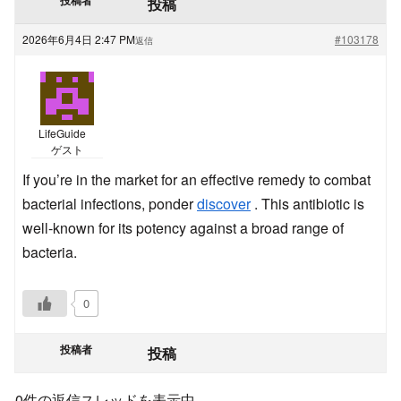
投稿
2026年6月4日 2:47 PM
#103178
返信
LifeGuide
ゲスト
If you’re in the market for an effective remedy to combat
bacterial infections, ponder
discover
. This antibiotic is
well-known for its potency against a broad range of
bacteria.
0
投稿者
投稿
0件の返信スレッドを表示中