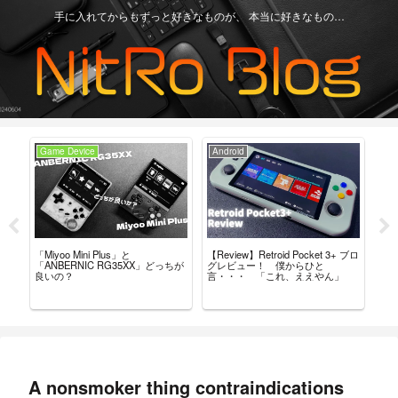
手に入れてからもずっと好きなものが、 本当に好きなもの…
Game Device
Android
Ga
H」
「Miyoo Mini Plus」と
【Review】Retroid Pocket 3+ ブロ
【R
など
「ANBERNIC RG35XX」どっちが
グレビュー！ 僕からひと
最
良いの？
言・・・ 「これ、ええやん」
レ
A nonsmoker thing contraindications