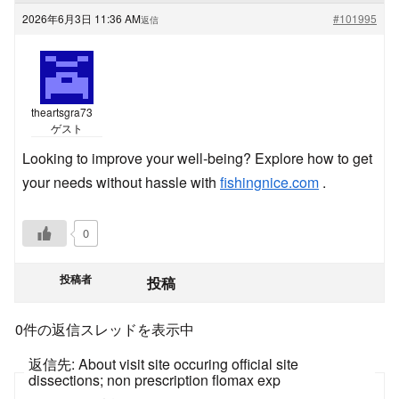
2026年6月3日 11:36 AM
#101995
返信
theartsgra73
ゲスト
Looking to improve your well-being? Explore how to get
your needs without hassle with
fishingnice.com
.
0
投稿者
投稿
0件の返信スレッドを表示中
返信先: About visit site occuring official site
dissections; non prescription flomax exp