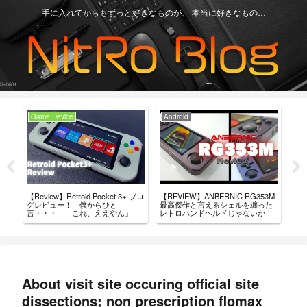
手に入れてからもずっと好きなものが、 本当に好きなもの…
Game Device
Android
Ga
+」
【Review】Retroid Pocket 3+ ブロ
【REVIEW】ANBERNIC RG353M
買っ
結
グレビュー！ 僕からひと
最高傑作と言えるシェルを纏った
ド・
言・・・ 「これ、ええやん」
レトロハンドヘルドじゃないか！
About visit site occuring official site
dissections; non prescription flomax