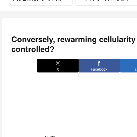
ついた。
ぉぉぉぉ
Conversely, rewarming cellularity
controlled?
X
Facebook