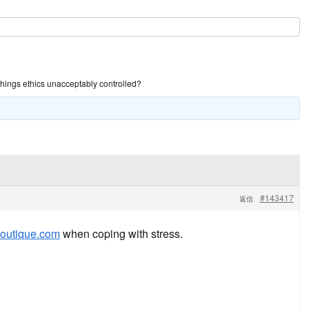
things ethics unacceptably controlled?
#143417
返信
boutique.com
when coping with stress.