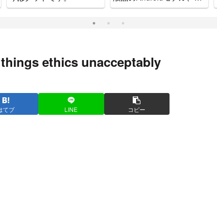
ッチで可愛いゲーム機で
す。
 things ethics unacceptably
はてブ
LINE
コピー