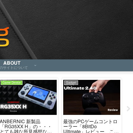
ABOUT
のサイトについて
Game Device
Gadget
Ga
ANBERNIC 新製品
最強のPCゲームコントロ
AN
「RG35XX H」の・・・
ーラー「8BitDo
カ
とても雑な所見感想など
Ultimate」レビュー、これ
「