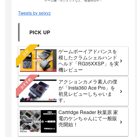
ゲーム機・ガジェットなど、毎週特売中！
Tweets by seixyz
PICK UP
ゲームボーイアドバンスを
注目
模したクラムシェルハンド
ヘルド「RG35XXSP」を実
機レビュー
おすすめ
アクションカメラ素人の僕
が「Insta360 Ace Pro」を
初見レビューしちゃいま
す。
Cartridge Reader 秋葉原 家
電のケンちゃんにて一般販
売開始！