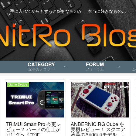
手に入れてからもずっと好きなものが、 本当に好きなもの…
CATEGORY
FORUM
記事カテゴリー
フォーラム
こ
Game Device
Android
TRIMUI Smart Pro 今更レ
ANBERNIC RG Cube を
ビュー？ ハードの仕上が
実機レビュー！ スクエア
りはグッドです。
液晶のAndroidモデル、ニ