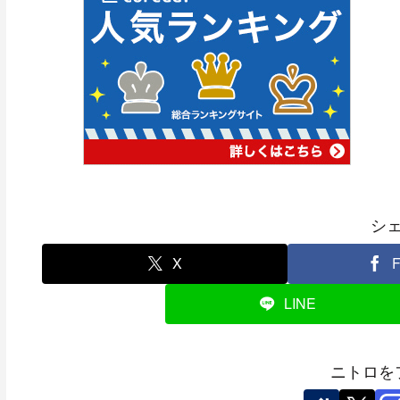
シ
X
F
LINE
ニトロを