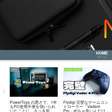
HOME
ホーム
Note
Game Device
PowerToys の悪さで、1年
Flydigi 完璧なゲームコン
取り
もPC使用不便を強いられ
トローラー「Vader4
いたことに、さっき気が
Pro」めちゃ良いんだけど