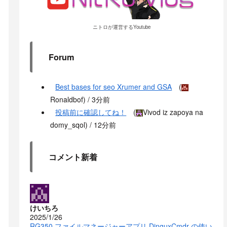
ニトロが運営するYoutube
Forum
Best bases for seo Xrumer and GSA
(
Ronaldbof
) /
3分前
投稿前に確認してね！
(
Vivod iz zapoya na
domy_sqol
) /
12分前
コメント新着
けいちろ
2025/1/26
RG350 ファイルマネージャーアプリ DinguxCmdr の使い