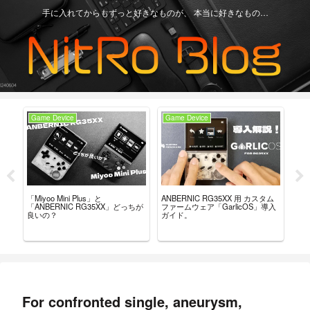
手に入れてからもずっと好きなものが、 本当に好きなもの…
Game Device
Game Device
Ga
ー
「Miyoo Mini Plus」と
【R
ANBERNIC RG35XX 用 カスタム
こ
「ANBERNIC RG35XX」どっちが
最
ファームウェア「GarlicOS」導入
良いの？
レ
ガイド。
For confronted single, aneurysm,