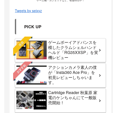
ゲーム機・ガジェットなど、毎週特売中！
Tweets by seixyz
PICK UP
ゲームボーイアドバンスを
注目
模したクラムシェルハンド
ヘルド「RG35XXSP」を実
機レビュー
おすすめ
アクションカメラ素人の僕
が「Insta360 Ace Pro」を
初見レビューしちゃいま
す。
Cartridge Reader 秋葉原 家
電のケンちゃんにて一般販
売開始！