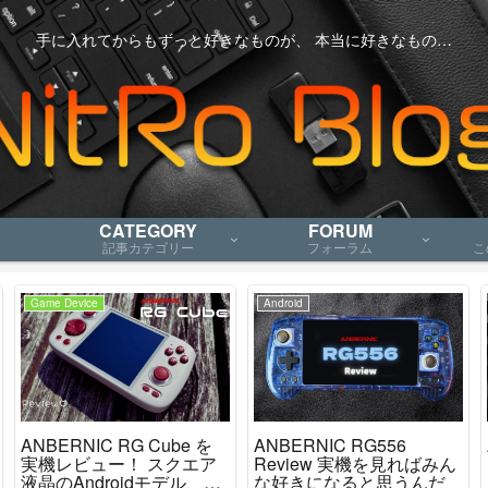
手に入れてからもずっと好きなものが、 本当に好きなもの…
CATEGORY
FORUM
記事カテゴリー
フォーラム
こ
Game Device
Android
ANBERNIC RG Cube を
ANBERNIC RG556
実機レビュー！ スクエア
Review 実機を見ればみん
液晶のAndroidモデル、ニ
な好きになると思うんだ