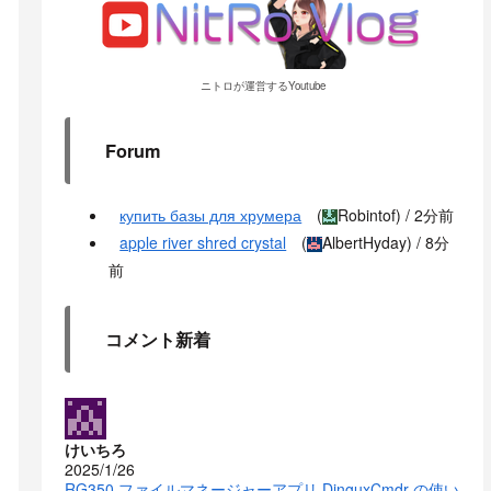
ニトロが運営するYoutube
Forum
купить базы для хрумера
(
Robintof
) /
2分前
apple river shred crystal
(
AlbertHyday
) /
8分
前
コメント新着
けいちろ
2025/1/26
RG350 ファイルマネージャーアプリ DinguxCmdr の使い