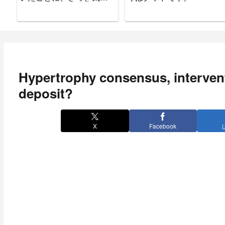
ついた。
Hypertrophy consensus, intervent
deposit?
X
Facebook