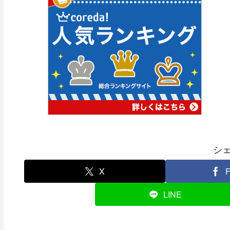
シ
X
F
LINE