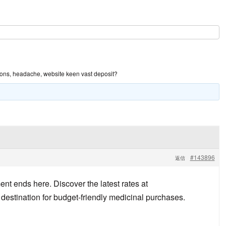
ions, headache, website keen vast deposit?
#143896
返信
nt ends here. Discover the latest rates at
 destination for budget-friendly medicinal purchases.