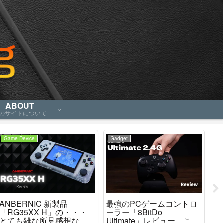
ABOUT
のサイトについて
Game Device
Gadget
Ga
ANBERNIC 新製品
最強のPCゲームコントロ
「M
「RG35XX H」の・・・
ーラー「8BitDo
「
とても雑な所見感想など
Ultimate」レビュー、これ
ど