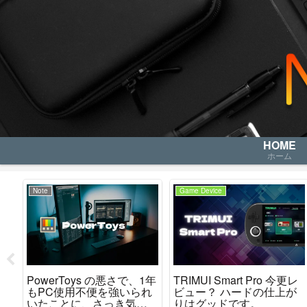
HOME
ホーム
Note
Game Device
レ
PowerToys の悪さで、1年
TRIMUI Smart Pro 今更レ
か
もPC使用不便を強いられ
ビュー？ ハードの仕上が
た
いたことに、さっき気が
りはグッドです。